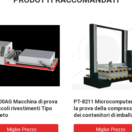
puter per
PT-8310 Tester di abrasione
mpressione
per la stampa
imballaggio
ezzo
Miglior Prezzo