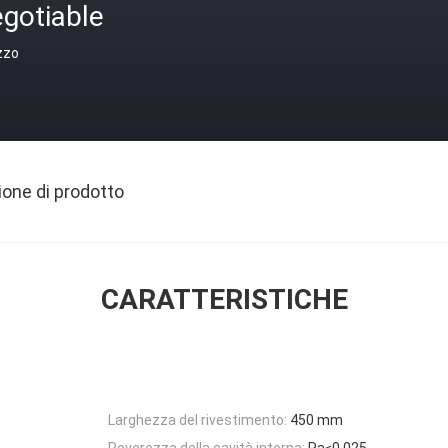
gotiable
zzo
ione di prodotto
CARATTERISTICHE
Larghezza del rivestimento:
450 mm
Roverezza della cavità interna:
Ra≤0.025