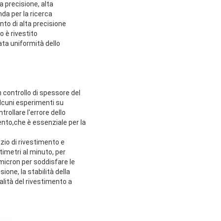
 precisione, alta
da per la ricerca
to di alta precisione
o è rivestito
ta uniformità dello
 controllo di spessore del
alcuni esperimenti su
rollare l'errore dello
ento,che è essenziale per la
azio di rivestimento e
imetri al minuto, per
 micron per soddisfare le
ione, la stabilità della
alità del rivestimento a