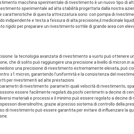
stimento macchina sperimentale di rivestimento è un nuovo tipo di alta
ivestimento sperimentale ad alta stabilità progettata dalla nostra azien
e caratteristiche di questa attrezzatura sono: con pompa di rivestimen
o indipendente e testa a fessura di alta precisione,il medicinale liquid
 rigido per preparare un rivestimento sottile di grande area con eleva
cisione: la tecnologia avanzata di rivestimento a vuoto può ottenere un
one, che di solito può raggiungere una precisione a livello di micron.in 
ichiedono una precisione di rivestimento estremamente elevata, può cont
ntro ±1 micron, garantendo l'uniformità e la consistenza del rivestim
otti per rivestimenti ad alte prestazioni.
i parametri di rivestimento: parametri quali velocità di rivestimento, sp
ossono essere facilmente regolati.da pochi centimetri a decine di cent
iversi materiali e processi.e il minimo può essere regolato a decine di
pessori diversiInoltre, grazie al preciso sistema di controllo della press
o di rivestimento può essere garantita per evitare di influenzare la qu
ione.