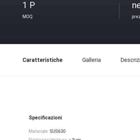
1 P
ne
MOQ
pre
Caratteristiche
Galleria
Descriz
Specificazioni
Materiale:
SUS630
Piattazza/dirittura:
≤ 3um