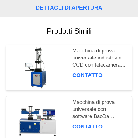
RICHIEDA
DETTAGLI DI APERTURA
UNA
Prodotti Simili
CITAZIONE
Macchina di prova
MAPPA
universale industriale
CCD con telecamera
DEL
ad alta precisione, con
CONTATTO
velocità di
SITO
riscaldamento di 3°C al
minuto e accuratezza
della forza di ±0,5%
Macchina di prova
PRIVACY
universale con
software BaoDa
POLICY
professionale, controllo
CONTATTO
della temperatura da
-20°C a 100°C e