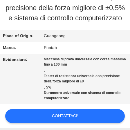
precisione della forza migliore di ±0,5%
CIRCA
e sistema di controllo computerizzato
NOI
Place of Origin:
Guangdong
GIRO
Marca:
Pootab
DELLA
Evidenziare:
Macchina di prova universale con corsa massima
fino a 100 mm
FABBRICA
,
Tester di resistenza universale con precisione
della forza migliore di ±0
,
,
5%
CONTROLLO
Durometro universale con sistema di controllo
computerizzato
DI
QUALITÀ
CONTATTACI!