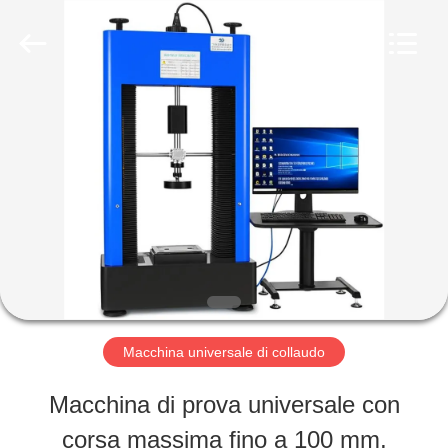
-
2026
Perfect
International
Instruments
Co.,
CASA
Ltd.
All
Rights
Reserved.
PRODOTTI
VIDEO
MANIFESTAZIONE
Macchina universale di collaudo
DI
Macchina di prova universale con
VR
corsa massima fino a 100 mm,