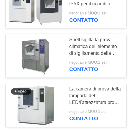
MAPPA
IP5X per il ricambio
DEL
auto, prodotti elettronici
negotiable MOQ:1 set
CONTATTO
36
SITO
Macchina di test di
PRIVACY
Shell sigilla la prova
compressione
climatica dell'elemento
POLICY
di sigillamento della
camera di prova della
negotiable MOQ:1 set
polvere e della sabbia
CONTATTO
69
La camera di prova della
Macchina di prova
lampada del
LED/l'attrezzatura prova
di adesione
climatiche della pioggia
negotiable MOQ:1 set
CHIEDE il regolatore di
CONTATTO
touch screen di colore