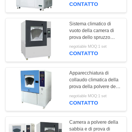
NOI
macchina SUS304 della
CONTATTO
prova della pioggia del
riduttore
GIRO
Sistema climatico di
90
DELLA
vuoto della camera di
Macchina test
prova dello spruzzo
FABBRICA
della polvere di IP6X
tensile
negotiable MOQ:1 set
con l'indicatore della
CONTATTO
CONTROLLO
corrente di tensione
DI
Apparecchiatura di
QUALITÀ
collaudo climatica della
prova della polvere della
21
camera di prova della
RICHIEDA
negotiable MOQ:1 set
Macchina per prova
finestra trasparente a
CONTATTO
UNA
basso rumore
materiali
CITAZIONE
Camera a polvere della
sabbia e di prova di