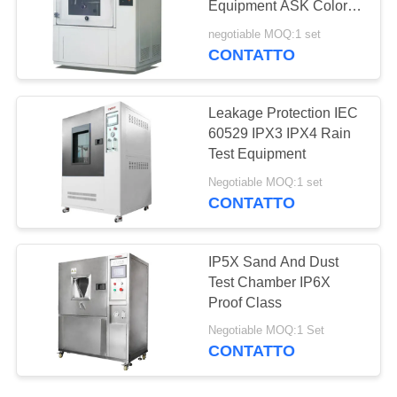
Equipment ASK Color
27
Touch Screen Controller
negotiable MOQ:1 set
Forno di
CONTATTO
essicazione di aria
Leakage Protection IEC
calda
60529 IPX3 IPX4 Rain
Test Equipment
Negotiable MOQ:1 set
CONTATTO
12
Camera di prova di
IP5X Sand And Dust
invecchiamento
Test Chamber IP6X
Proof Class
Negotiable MOQ:1 Set
CONTATTO
15