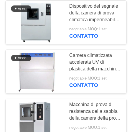
Dispositivo del segnale
della camera di prova
43
climatica impermeabile
Tester di forza di
della pioggia e prova
negotiable MOQ:1 set
applicati della lampada
CONTATTO
buccia
IPX4 dell'automobile
Camera climatizzata
accelerata UV di
plastica della macchina
di prova di
39
negotiable MOQ:1 set
invecchiamento per
CONTATTO
Camera Test
colla di legno
ambientali
Macchina di prova di
resistenza della sabbia
della camera della prova
della polvere IEC60529
negotiable MOQ:1 set
per la prova di