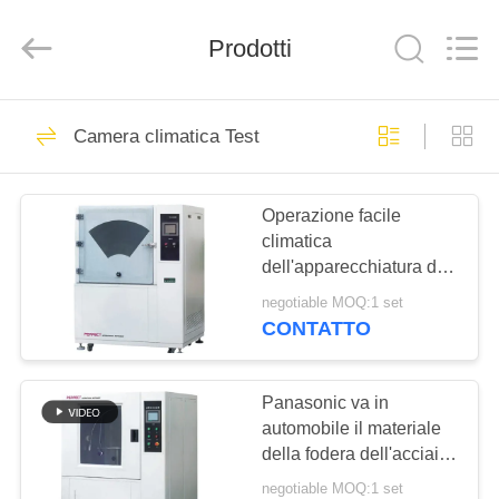
2026
Perfect
International
Prodotti
Instruments
Co.,
Ltd.
All
Rights
CASA
54
Reserved.
Camera climatica Test
macchina della
PRODOTTI
prova di trazione
Operazione facile
climatica
VIDEO
dell'apparecchiatura di
collaudo della polvere
negotiable MOQ:1 set
della camera di
MANIFESTAZIONE
CONTATTO
prova/sabbia del
53
DI
laboratorio di IP5X IP6X
Macchina universale
VR
Panasonic va in
automobile il materiale
di collaudo
della fodera dell'acciaio
CIRCA
inossidabile della
negotiable MOQ:1 set