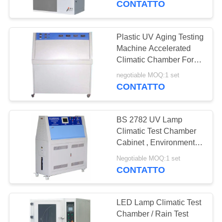
CONTATTO
laboratorio
28
Temperatura umidità
Plastic UV Aging Testing
Machine Accelerated
Test camera
Climatic Chamber For
Wood Glue
negotiable MOQ:1 set
CONTATTO
BS 2782 UV Lamp
10
Climatic Test Chamber
Camera di prova
Cabinet , Environmental
Chamber For Coating
Shock termico
Negotiable MOQ:1 set
Material
CONTATTO
LED Lamp Climatic Test
Chamber / Rain Test