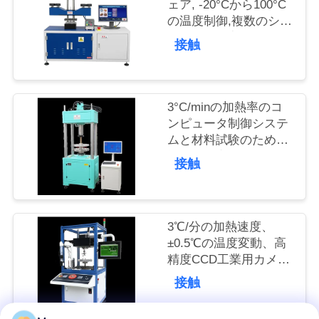
ェア, -20°Cから100°C
つ
の温度制御,複数のシャ
ットダウン方法のユニ
い
接触
バーサルテストマシン
て
3°C/minの加熱率のコ
ンピュータ制御システ
工
ムと材料試験のための
場
複数の測定単位を持つ
接触
ユニバーサル試験機械
旅
行
3℃/分の加熱速度、
±0.5℃の温度変動、高
精度CCD工業用カメラ
品
を備えた万能試験機
接触
質