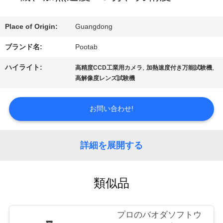
デ
Place of Origin:
Guangdong
オ
ブランド名:
Pootab
VR
ハイライト:
,
,
高精度CCD工業用カメラ
加熱速度付き万能試験機
高解像度レンズ試験機
シ
ョ
お問い合わせ!
ー
詳細を展開する
私
類似品
達
に
プロのバオダソフトウ