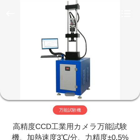
©
2017
-
2026
Perfect
International
家
Instruments
Co.,
Ltd.
All
Rights
プ
Reserved.
ロ
ダ
ク
ト
万能試験機
高精度CCD工業用カメラ万能試験
ビ
機、加熱速度3℃/分、力精度±0.5%