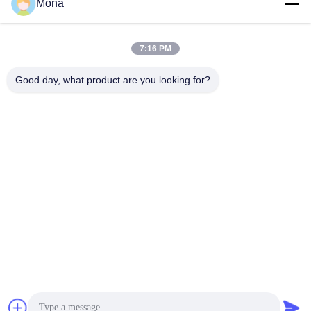
Mona
管
理
人気カテゴリ
すべて
7:16 PM
Good day, what product are you looking for?
引
テンション試験機
万能試験機
用
引張試験機
材料試験機
を
圧縮試験機
付着の試験機
要
求
皮強さのテスター
環境試験室
し
な
予約購読して下
さ