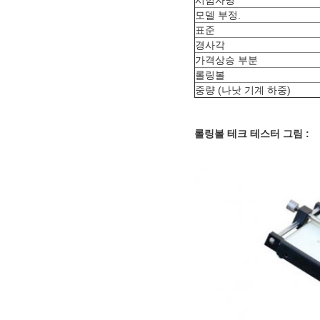
모델 부정.
표준
경사각
가격상승 부분
롤링볼
중량 (나낫 기계 하중)
롤링볼 테크 테스터 그림 :