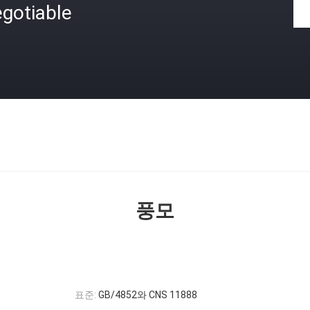
gotiable
격
풍모
표준:
GB/4852와 CNS 11888