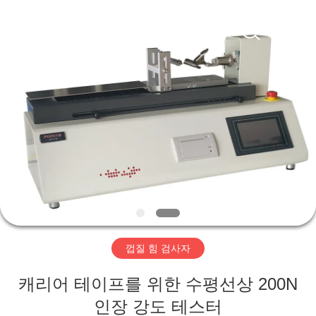
-
2026
Perfect
International
Instruments
Co.,
Ltd.
All
집
Rights
Reserved.
제
품
화
면
껍질 힘 검사자
VR
캐리어 테이프를 위한 수평선상 200N
전
인장 강도 테스터