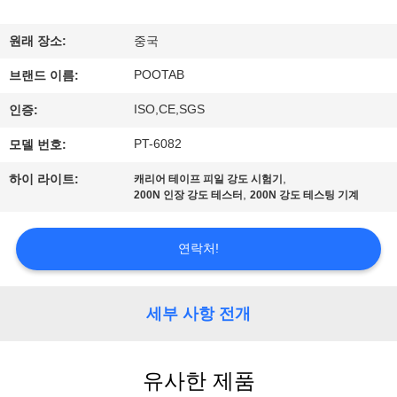
시
원래 장소:
중국
회
POOTAB
브랜드 이름:
ISO,CE,SGS
인증:
우
PT-6082
모델 번호:
리
,
하이 라이트:
캐리어 테이프 피일 강도 시험기
에
,
200N 인장 강도 테스터
200N 강도 테스팅 기계
대
연락처!
하
여
세부 사항 전개
공
유사한 제품
장