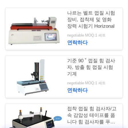
여
나르는 벨트 껍질 시험
행
장비, 접착제 및 영화
장력 시험기 Horizonal
negotiable MOQ:1 세트
품
연락하다
질
기준 90 ˚ 껍질 힘 검사
관
자, 방출 힘 껍질 시험
리
기계
negotiable MOQ:1 세트
연락하다
인
용
접착 껍질 힘 검사자/고
속 감압성 테이프를 풉
문
니다 힘 검사자를 푸십