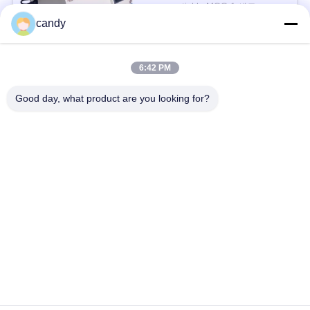
을
시오
negotiable MOQ:1 세트
candy
연락하다
요
구
6:42 PM
모든
하
Good day, what product are you looking for?
세
인장 시험기
유니버셜 테스팅 기계
요
장력 테스트 머신
재료 시험기
사
압축 테스트 머신
접착 시험기
이
트
껍질 힘 검사자
환경 테스트 챔버
맵