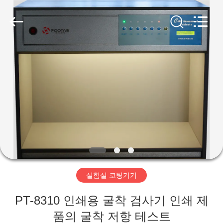
-
2026
Perfect
International
Instruments
Co.,
Ltd.
All
집
Rights
Reserved.
제
품
화
면
실험실 코팅기기
VR
PT-8310 인쇄용 굴착 검사기 인쇄 제
전
품의 굴착 저항 테스트