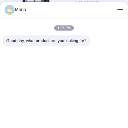
을
negotiable MOQ:1P
Mona
연락하다
요
구
1:06 PM
모든
하
Good day, what product are you looking for?
세
인장 시험기
유니버셜 테스팅 기계
요
장력 테스트 머신
재료 시험기
사
압축 테스트 머신
접착 시험기
이
트
껍질 힘 검사자
환경 테스트 챔버
맵