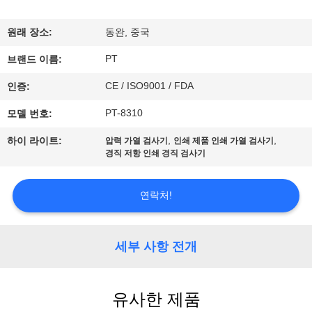
시
원래 장소:
동완, 중국
회
PT
브랜드 이름:
CE / ISO9001 / FDA
인증:
우
PT-8310
모델 번호:
리
,
,
하이 라이트:
압력 가열 검사기
인쇄 제품 인쇄 가열 검사기
에
경직 저항 인쇄 경직 검사기
대
연락처!
하
여
세부 사항 전개
공
유사한 제품
장