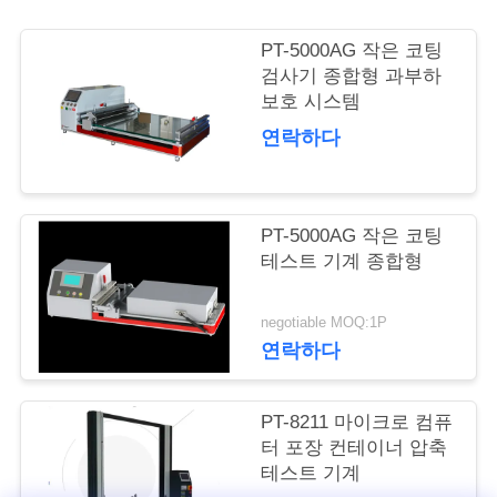
여
PT-5000AG 작은 코팅
행
검사기 종합형 과부하
보호 시스템
연락하다
품
질
PT-5000AG 작은 코팅
관
테스트 기계 종합형
리
negotiable MOQ:1P
연락하다
인
용
PT-8211 마이크로 컴퓨
터 포장 컨테이너 압축
문
테스트 기계