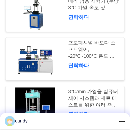
메라 범용 시험기 (분당
3°C 가열 속도 및
여
±0.5% 힘 정확도)
연락하다
행
품
프로페셔널 바오다 소
프트웨어,
질
-20°C~100°C 온도 조
절, 다중 종료 방식의
관
연락하다
유니버설 테스트 기계
리
3°C/min 가열율 컴퓨터
인
제어 시스템과 재료 테
스트를 위한 여러 측정
용
단위
연락하다
문
candy