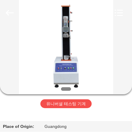
-
2026
Perfect
International
Instruments
Co.,
Ltd.
All
집
Rights
Reserved.
제
품
화
면
유니버셜 테스팅 기계
VR
전
Place of Origin:
Guangdong