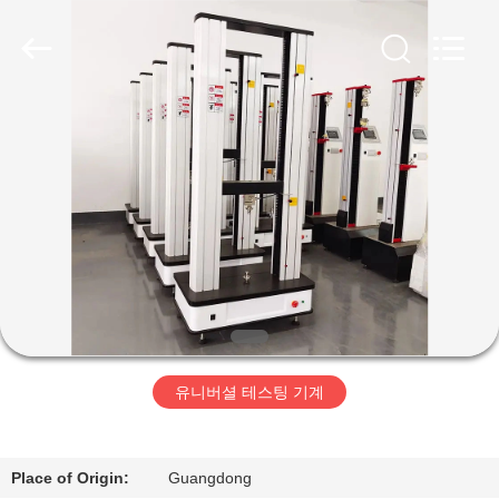
-
2026
Perfect
International
Instruments
Co.,
Ltd.
All
집
Rights
Reserved.
제
품
화
면
유니버셜 테스팅 기계
VR
전
Place of Origin:
Guangdong