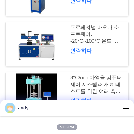
연락하다
여
행
프로페셔널 바오다 소
프트웨어,
-20°C~100°C 온도 조
품
절, 다중 종료 방식의
연락하다
질
유니버설 테스트 기계
관
리
3°C/min 가열율 컴퓨터
제어 시스템과 재료 테
스트를 위한 여러 측정
인
단위
연락하다
candy
용
문
5:03 PM
모든