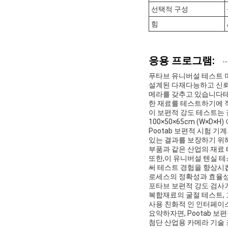
선택적 구성
힘
응용 프로그램:
푸타브 유니버설 테스트 머신 
설계된 다재다능하고 신뢰할
메라를 갖추고 있습니다테스
한 재료를 테스트하기에 
이 보편적 강도 테스트는 
100×50×65cm (W×
Pootab 보편적 시험 기
있는 결과를 보장하기 위해
부품과 같은 산업의 재료
또한,이 유니버설 텐실 
써 테스트 경험을 향상시킵
로세스의 정확성과 효율성
포타브 보편적 강도 검사기
복합재료의 굴절 테스트, 
사용 친화적 인 인터페이스
요약하자면, Pootab 
첨단 산업용 카메라 기술 