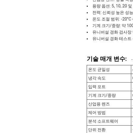
용량 옵션: 5, 10, 
전력: 신뢰성 높은 성능
온도 조절 범위: -20°
기계 크기/중량: 약 100
유니버설 경화 검사장
유니버설 경화 테스트 
기술 매개 변수:
온도 균일성
냉각 속도
입력 포트
기계 크기/중량
산업용 렌즈
제어 방법
분석 소프트웨어
단위 전환