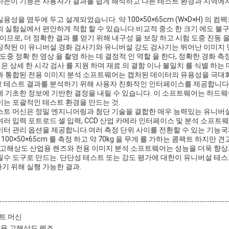
하는이 기능은 사용자가 결과를 쉽게 해석하고 다른 테스트 환경과 지역에서
성을 염두에 두고 설계되었습니다. 약 100×50×65cm (W×D×H) 의 컴
실험실에서 편안하게 적합 할 수 있습니다.비교적 중소 한 크기 에도 불구하고,
이므로, 더 정확한 결과 를 얻기 위해 내구성 을 보장 하고 시험 도중 진동 을
장착된 이 유니버설 경화 검사기와 유니버설 강도 검사기는 뛰어난 이미지
도중 정확 한 영상 을 촬영 하는 데 결정적 인 역할 을 한다, 정확한 경화 측
 은 상세 한 시각 검사 를 지원 하며 재료 의 결함 이나 불일치 를 식별 하는 
과 통합된 전용 이미지 분석 소프트웨어는 캡처된 데이터의 유용성을 극
 테스트 결과를 분석하기 위해 사용자 친화적인 인터페이스를 제공합니다,
에 기초한 정보에 기반한 결정을 내릴 수 있습니다. 이 소프트웨어는 하드
이는 포괄적인 테스트 환경을 만드는 것.
스트 머신은 정밀 엔지니어링과 첨단 기술을 결합한 매우 능력있는 유니버
러 입력 포트로드 셀 입력, CCD 산업 카메라 인터페이스 및 분석 소프
터 관리 옵션을 제공합니다.여러 측정 단위 사이를 전환할 수 있는 기능국제
100×50×65cm 를 측정 하고 약 70kg 을 무게 를 가하는 콤팩트 하지만 견
.고해상도 산업용 렌즈와 전용 이미지 분석 소프트웨어는 성능을 더욱 향상
수 도구로 만드는. 단단성 테스트 또는 강도 평가에 대한이 유니버설 테스
기 위해 실행 가능한 결과.
트 머신
정용 고해상도 렌즈