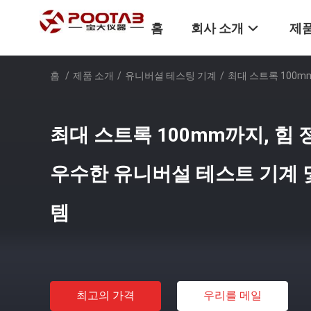
홈
회사 소개
제품
홈
/
제품 소개
/
유니버셜 테스팅 기계
/
최대 스트록 100m
최대 스트록 100mm까지, 힘 정
우수한 유니버설 테스트 기계 
템
최고의 가격
우리를 메일