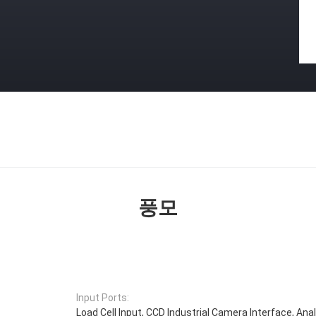
풍모
Input Ports:
Load Cell Input, CCD Industrial Camera Interface, An