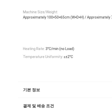
Machine Size/Weight:
Approximately 100×50×65cm (W×D×H) / Approximately 
Heating Rate:
3°C/min (no Load)
Temperature Uniformity:
≤±2°C
기본 정보
결제 및 배송 조건