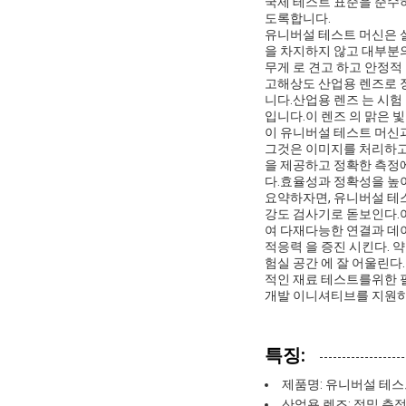
국제 테스트 표준을 준수
도록합니다.
유니버설 테스트 머신은 실용
을 차지하지 않고 대부분의 
무게 로 견고 하고 안정적 
고해상도 산업용 렌즈로 
니다.산업용 렌즈 는 시험 
입니다.이 렌즈 의 맑은 빛
이 유니버설 테스트 머신
그것은 이미지를 처리하고
을 제공하고 정확한 측정
다.효율성과 정확성을 높
요약하자면, 유니버설 테
강도 검사기로 돋보인다.여
여 다재다능한 연결과 데이
적응력 을 증진 시킨다. 약 
험실 공간 에 잘 어울린다
적인 재료 테스트를위한 필
개발 이니셔티브를 지원하
특징:
제품명: 유니버설 테스
산업용 렌즈: 정밀 측