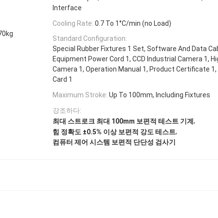
Interface
Cooling Rate:
0.7 To 1°C/min (no Load)
70kg
Standard Configuration:
Special Rubber Fixtures 1 Set, Software And Data Cab
Equipment Power Cord 1, CCD Industrial Camera 1, Hi
Camera 1, Operation Manual 1, Product Certificate 1
Card 1
Maximum Stroke:
Up To 100mm, Including Fixtures
강조하다:
,
최대 스트로크 최대 100mm 보편적 테스트 기계
,
힘 정확도 ±0.5% 이상 보편적 강도 테스트
컴퓨터 제어 시스템 보편적 단단성 검사기