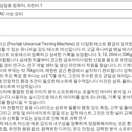
상업용 컴퓨터, 프린터 1
AC 서보 모터
(Pootab Universal Testing Machine) 은 다양한 테스트 환경의
 수 있는 유니버설 강도 테스트 머신입니다.이 고급 유니버설 텐실 테스터는
트 프로세스의 정확하고 상세한 기록을 보장합니다. 5, 10, 20에서 50K
적합합니다.섬세한 직물부터 견고한 금속까지다양한 산업용 용도로 유연성
질 관리 연구소, 연구 개발 센터 및 생산 라인에서 적용을 찾습니다.,이 기
D×H) 이며 무게는 약 70kg이며, 제한된 공간 환경에서 설치하기 편리합니다.
계의 주요 특징 중 하나는 ≤±2 °C를 유지, 그것의 우수한 온도 균일성 제어
 안정적인 환경 조건이 필요한 테스트에 필수적입니다.이것은 섬유, 플라스틱
 테스트에 이상적입니다.
테스터에 통합된 전용 이미지 분석 소프트웨어는 포괄적인 데이터 분석 및 
니다.사용자는 실시간으로 테스트 데이터를 쉽게 모니터링, 기록 및 분석하
을 향상시킬 수 있습니다.
의 전형적인 응용 시나리오는 섬유와 필름의 팽창 강도 측정, 고무 및 플라
그리고 코팅 및 라미네이트의 껍질 또는 접착 테스트.그것은 또한 널리 교
와 신뢰할 수있는 성능으로 인해 재료 과학 연구.
보편적 테스트 머신은 재료 강도와 내구성을 정확하게 정량화해야하는 모든 
조합, 유연한 용량 옵션, 컴팩트한 디자인, 온도 안정성, 강력한 분석 소프