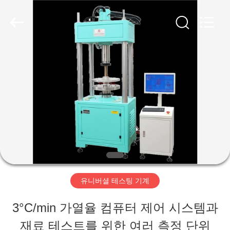
-
2026
Perfect
International
Instruments
Co.,
집
Ltd.
All
Rights
Reserved.
제
품
화
면
유니버셜 테스팅 기계
3°C/min 가열율 컴퓨터 제어 시스템과
VR
재료 테스트를 위한 여러 측정 단위