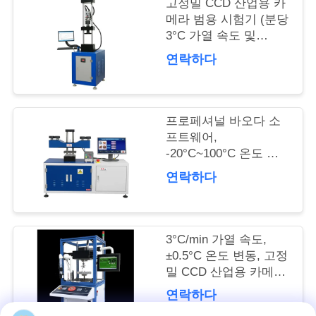
공
고정밀 CCD 산업용 카
메라 범용 시험기 (분당
장
3°C 가열 속도 및
±0.5% 힘 정확도)
연락하다
여
행
프로페셔널 바오다 소
프트웨어,
품
-20°C~100°C 온도 조
절, 다중 종료 방식의
질
연락하다
유니버설 테스트 기계
관
리
3°C/min 가열 속도,
±0.5°C 온도 변동, 고정
밀 CCD 산업용 카메라
인
를 갖춘 만능 시험기
연락하다