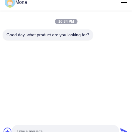
용
Mona
문
10:34 PM
모든
을
Good day, what product are you looking for?
요
인장 시험기
유니버셜 테스팅 기계
구
하
장력 테스트 머신
재료 시험기
세
압축 테스트 머신
접착 시험기
요
껍질 힘 검사자
환경 테스트 챔버
사
이
구독하십시오