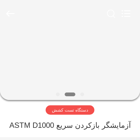
Perfect
International
Instruments
Co.,
Ltd.
All
Rights
Reserved.
صفحه
اصلی
محصولات
فیلم
های
دستگاه تست کشش
نمایش
واقعیت
آزمایشگر بازکردن سریع ASTM D1000
مجازی