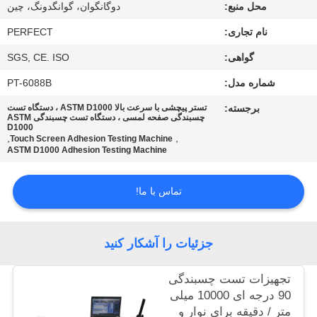
محل منبع:
دوگانگوان، گوانگدونگ، چین
درباره
نام تجاری:
PERFECT
ما
گواهی:
SGS, CE. ISO
شماره مدل:
PT-6088B
تور
برجسته:
تستر پیچشی با سرعت بالا ASTM D1000 ، دستگاه تست
چسبندگی صفحه لمسی ، دستگاه تست چسبندگی ASTM
کارخانه
D1000
,
,
Touch Screen Adhesion Testing Machine
ASTM D1000 Adhesion Testing Machine
کنترل
تماس با ما!
کیفیت
درخواست
جزئیات را آشکار کنید
نقل قول
تجهیزات تست چسبندگی
90 درجه ای 10000 میلی
نقشه
متر / دقیقه برای نوار و