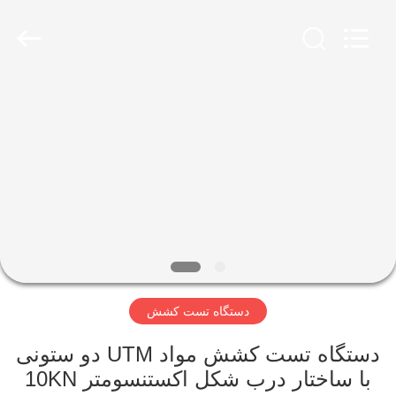
Perfect
International
Instruments
Co.,
Ltd.
All
Rights
Reserved.
صفحه
اصلی
محصولات
فیلم
های
دستگاه تست کشش
نمایش
واقعیت
دستگاه تست کشش مواد UTM دو ستونی
با ساختار درب شکل اکستنسومتر 10KN
مجازی