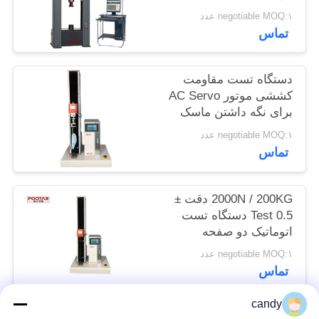
مقاومت کششی کابل
سایت
negotiable MOQ:۱ عدد
سیم
تماس
PRIVACY
دستگاه تست مقاومت
POLICY
کششی موتور AC Servo
برای نگه داشتن ماسک
های پزشکی 10S
negotiable MOQ:۱ عدد
تماس
2000N / 200KG دقت ±
0.5 Test دستگاه تست
اتوماتیک دو صفحه
نمایش ماشین کنترل
negotiable MOQ:۱ عدد
دوگانه
تماس
candy