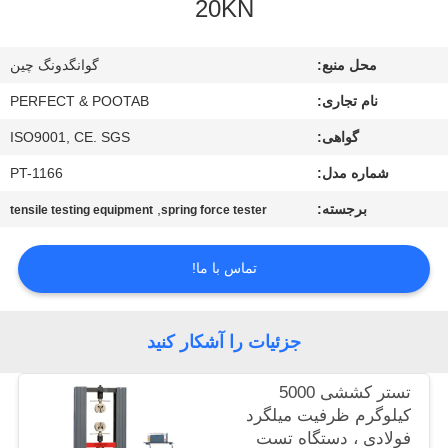
20KN
درباره
محل منبع:
گوانگدونگ چین
ما
نام تجاری:
PERFECT & POOTAB
گواهی:
ISO9001, CE. SGS
تور
شماره مدل:
PT-1166
کارخانه
برجسته:
,
tensile testing equipment
spring force tester
کنترل
تماس با ما!
کیفیت
درخواست
جزئیات را آشکار کنید
نقل قول
تستر کششی 5000
کیلوگرم ظرفیت میلگرد
نقشه
فولادی ، دستگاه تست