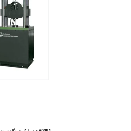
600KN هیدرولیک دستگاه تست جهانی هدف: