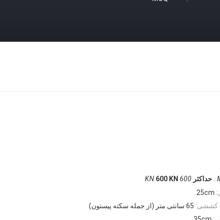
M
حداکثر
600 KN
600 KN
:
25cm
 کششی:
65 سانتی متر (از جمله سکته پیستون)
:
35cm