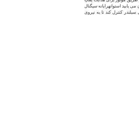
فشار ، شیر سروو به داخل جریان می یابید استوانهرایانه سیگنال
یلندر کنترل کند تا به نیروی