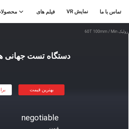
نمایش VR
تماس با ما
فیلم های
محصولا
60T 100mm
دستگاه تست جهانی هیدرولیک min
بهترین قیمت
برا
negotiable
قیمت