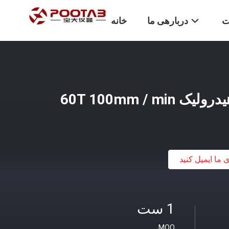
ت
دربارهی ما
خانه
60T 100mm / 
ی ما ایمیل کنید
1 ست
MOQ