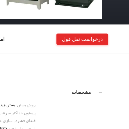
درخواست نقل قول
ام
مشخصات
روش بستن:
بستن هید
پیستون حداکثر سرعت
فضای فشرده سازی حد
عرض رول شعبه:
4cm