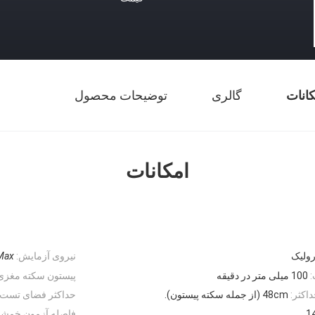
کانات
گالری
توضیحات محصول
امکانات
رولیک
نیروی آزمایش:
ax .
:
100 میلی متر در دقیقه
پیستون سکته مغزی
اکثر:
48cm (از جمله سکته پیستون).
حداکثر فضای تست
1
فاصله آزمون خمشی