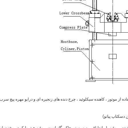
فاده از موتور ، کاهنده سیکلوئید ، چرخ دنده های زنجیره ای و درایو مهره پیچ 
 دسکتاپ پیانو)
شده ، روغن بار انطباقی به سیستم حاکم گاز است. روغن هیدرولیک در مخزن ا