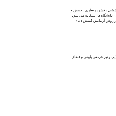
ششی ، فشرده سازی ، خمش و
 ، دانشگاه ها استفاده می شود
ش داده ها "GB228-2002" مورد نیاز "مواد فلزی در روش آزمایش کشش دمای
ی و تیر عرضی پایینی و فضای