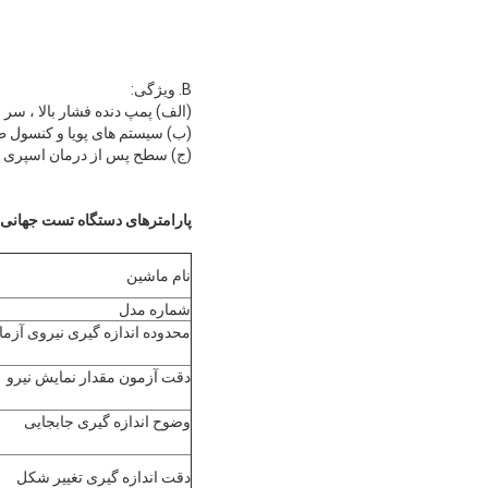
B. ویژگی:
(الف) پمپ دنده فشار بالا ، سر
(ب) سیستم های پویا و کنسول ط
(ج) سطح پس از درمان اسپری ، 
پارامترهای دستگاه تست جهانی 600KN:
نام ماشین
شماره مدل
محدوده اندازه گیری نیروی آزم
دقت آزمون مقدار نمایش نیرو
وضوح اندازه گیری جابجایی
دقت اندازه گیری تغییر شکل