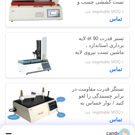
تست کششی چسب و
سایت
فیلم افقی
negotiable MOQ:۱ عدد
تماس
PRIVACY
POLICY
تستر قدرت 90 el لایه
برداری استاندارد ،
ماشین تست نیروی لایه
برداری
negotiable MOQ:۱ عدد
تماس
تستگر قدرت مقاومت در
برابر چسبندگی را لغو
کنید / نوار حساس به
فشار بالا با فشار بالا
negotiable MOQ:۱ عدد
تستر نیرو Unwind
تماس
candy