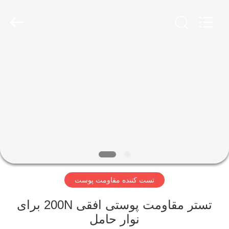
Perfect
International
Instruments
Co.,
Ltd.
All
Rights
Reserved.
صفحه
اصلی
محصولات
فیلم
های
تست کننده مقاومت پوست
نمایش
واقعیت
تستر مقاومت پوستی افقی 200N برای
نوار حامل
مجازی