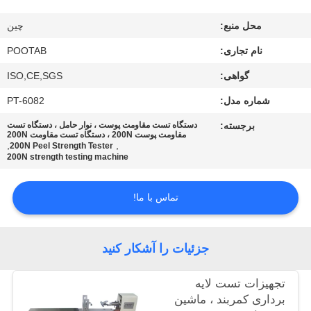
محل منبع:
چین
درباره
نام تجاری:
POOTAB
ما
گواهی:
ISO,CE,SGS
تور
شماره مدل:
PT-6082
کارخانه
برجسته:
دستگاه تست مقاومت پوست ، نوار حامل ، دستگاه تست
مقاومت پوست 200N ، دستگاه تست مقاومت 200N
,
,
200N Peel Strength Tester
200N strength testing machine
کنترل
کیفیت
تماس با ما!
درخواست
جزئیات را آشکار کنید
نقل قول
تجهیزات تست لایه
برداری کمربند ، ماشین
نقشه