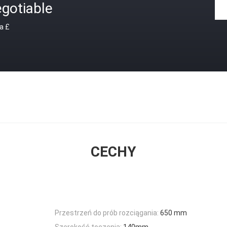
gotiable
a £
CECHY
Przestrzeń do prób rozciągania:
650 mm
Szerokość toczenia:
140mm