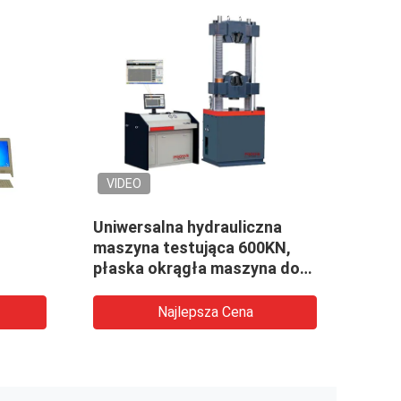
VIDEO
Uniwersalna hydrauliczna
Uniw
maszyna testująca 600KN,
bada
płaska okrągła maszyna do
Meta
ściskania próbek na
rur R
rozciąganie
Najlepsza Cena