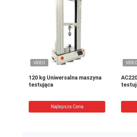
VIDEO
VIDE
amera
120 kg Uniwersalna maszyna
AC220
ing
testująca
testu
 i
Najlepsza Cena