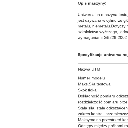
Opis maszyny:
Uniwersalna maszyna testu
jest używana w cylindrze gł
metalu, niemetalu.Dotyczy m
szkolnictwa wyższego, jedn
wymaganiami GB228-2002 „M
Specyfikacje uniwersalne
Nazwa UTM
Numer modelu
Maks.Siła testowa
Skok tłoka
Dokładność pomiaru odkszt
rozdzielczość pomiaru prz
Stała siła, stałe odkształcen
zakres kontroli przemieszc
Maksymalna przestrzeń kom
Odstępy między próbami ro