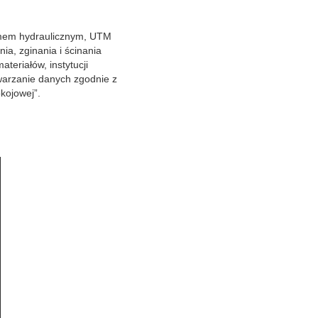
zmem hydraulicznym, UTM
ia, zginania i ścinania
teriałów, instytucji
warzanie danych zgodnie z
kojowej”.