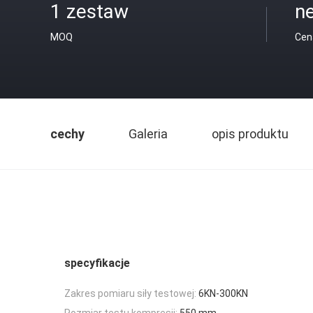
1 zestaw
ne
MOQ
Cen
cechy
Galeria
opis produktu
specyfikacje
Zakres pomiaru siły testowej:
6KN-300KN
Rozmiar testu kompresji:
550 mm