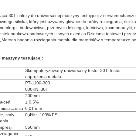
jąca 30T należy do uniwersalnej maszyny testującej z serwomechani
ównego silnika, który jest używany głównie do próby rozciągania, ściskan
etalurgii, budownictwa, przemysłu lekkiego, lotnictwa, kosmonautyki, ma
ostek naukowo-badawczych i innych dziedzin.Działanie testowe i przet
etoda badania rozciągania metalu dla materiałów o temperaturze po
j maszyny testującej:
Skomputeryzowany uniwersalny tester 30T Tester
naprężenia metalu
PT-1100-300
000KN, 30T
200mm
ałceń
± 0,5%
emieszczenia
0,01 mm
ie, stały
0,4% ~ 100% FS
zenia
presji
550mm
zciągania