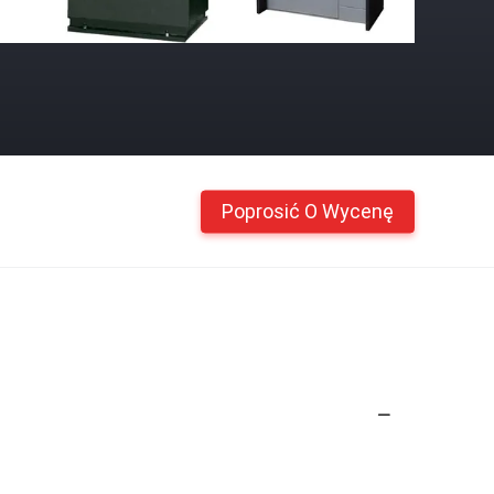
Poprosić O Wycenę