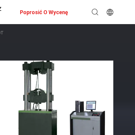
Z
Poprosić O Wycenę
0T