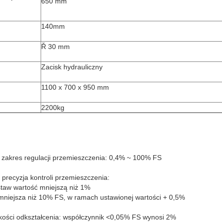
650 mm
140mm
Ř 30 mm
Zacisk hydrauliczny
1100 x 700 x 950 mm
2200kg
ły zakres regulacji przemieszczenia: 0,4% ~ 100% FS
a precyzja kontroli przemieszczenia:
taw wartość mniejszą niż 1%
 mniejsza niż 10% FS, w ramach ustawionej wartości + 0,5%
bkości odkształcenia: współczynnik <0,05% FS wynosi 2%