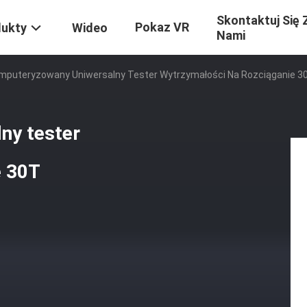
Skontaktuj Się 
Pokaz VR
dukty
Wideo
Nami
mputeryzowany Uniwersalny Tester Wytrzymałości Na Rozciąganie 3
ny tester
e 30T