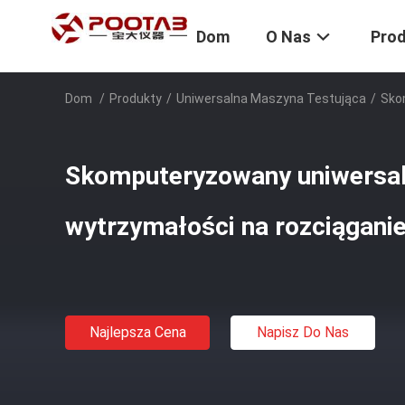
Dom
O Nas
Pro
Dom
/
Produkty
/
Uniwersalna Maszyna Testująca
/
Sko
Skomputeryzowany uniwersal
wytrzymałości na rozciągani
Najlepsza Cena
Napisz Do Nas