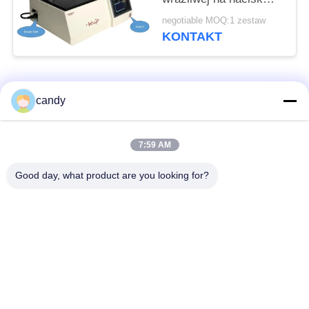
taśmy wysokiej
negotiable MOQ:1 zestaw
prędkości Test siły
KONTAKT
odwijania
popularne kategorie
Wszystko
candy
Maszyna do prób
Uniwersalna
7:59 AM
rozciągania
maszyna testująca
Good day, what product are you looking for?
Maszyna do prób
Maszyna do badania
rozciągania
materiałów
Maszyna do
Maszyna do badania
testowania kompresji
przyczepności