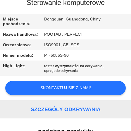
Sterowanie komputerowe
WYCIECZKA
PO
Miejsce
Dongguan, Guangdong, Chiny
pochodzenia:
FABRYCE
Nazwa handlowa:
POOTAB , PERFECT
Orzecznictwo:
ISO9001, CE, SGS
KONTROLA
Numer modelu:
PT-6086S-90
JAKOŚCI
High Light:
,
tester wytrzymałości na odrywanie
sprzęt do odrywania
POPROSIĆ
O
SKONTAKTUJ SIĘ Z NAMI!
WYCENĘ
SZCZEGÓŁY ODKRYWANIA
SITEMAP