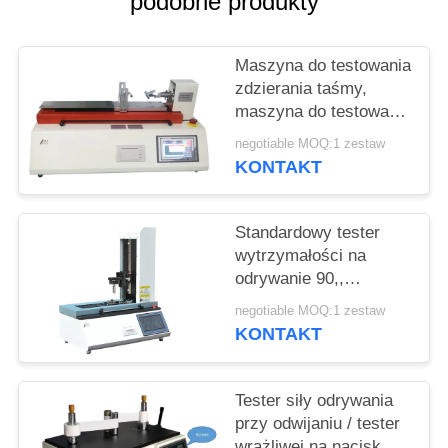
podobne produkty
PRIVACY
POLICY
Maszyna do testowania
zdzierania taśmy,
maszyna do testowania
kleju i rozciągania folii
negotiable MOQ:1 zestaw
Horyzontalna
KONTAKT
Standardowy tester
wytrzymałości na
odrywanie 90,,
maszyna do badania
negotiable MOQ:1 zestaw
siły odrywania
KONTAKT
Tester siły odrywania
przy odwijaniu / tester
wrażliwej na nacisk