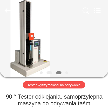
Perfect
International
Instruments
Co.,
Ltd.
All
Rights
Reserved.
DOM
PRODUKTY
FILMY
POKAZ
VR
Tester wytrzymałości na odrywanie
O
90 ° Tester odklejania, samoprzylepna
NAS
maszyna do odrywania taśm