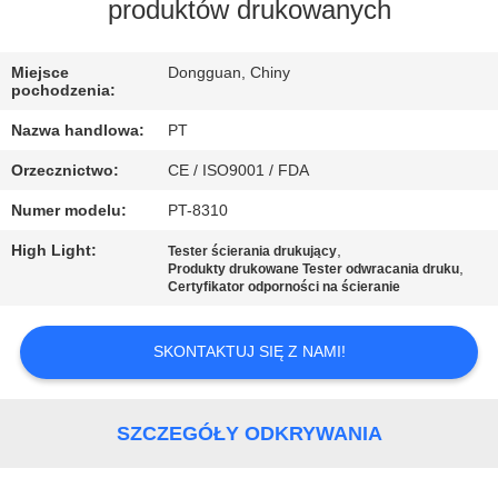
produktów drukowanych
WYCIECZKA
PO
Miejsce
Dongguan, Chiny
pochodzenia:
FABRYCE
Nazwa handlowa:
PT
Orzecznictwo:
CE / ISO9001 / FDA
KONTROLA
Numer modelu:
PT-8310
JAKOŚCI
High Light:
,
Tester ścierania drukujący
,
Produkty drukowane Tester odwracania druku
POPROSIĆ
Certyfikator odporności na ścieranie
O
SKONTAKTUJ SIĘ Z NAMI!
WYCENĘ
SITEMAP
SZCZEGÓŁY ODKRYWANIA