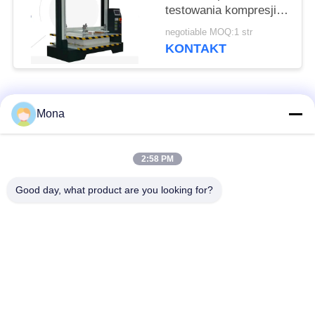
testowania kompresji
pojemników
negotiable MOQ:1 str
opakowaniowych
KONTAKT
popularne kategorie
Wszystko
Mona
Maszyna do prób
Uniwersalna
2:58 PM
rozciągania
maszyna testująca
Good day, what product are you looking for?
Maszyna do prób
Maszyna do badania
rozciągania
materiałów
Maszyna do
Maszyna do badania
testowania kompresji
przyczepności