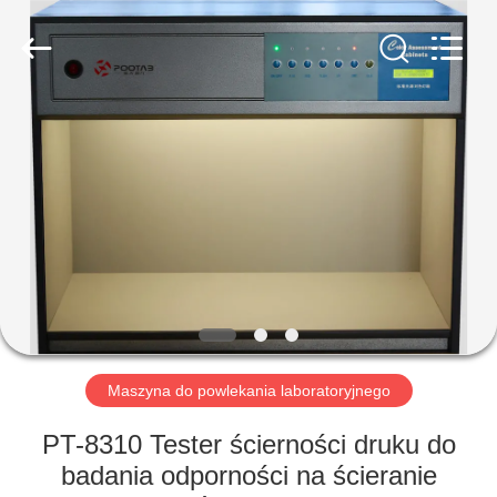
Perfect
International
Instruments
Co.,
Ltd.
All
Rights
Reserved.
DOM
PRODUKTY
FILMY
POKAZ
VR
Maszyna do powlekania laboratoryjnego
O
PT-8310 Tester ścierności druku do
NAS
badania odporności na ścieranie