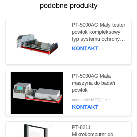
PRIVACY
podobne produkty
POLICY
PT-5000AG Mały tester
powłok kompleksowy
typ systemu ochrony
przed przeciążeniem
KONTAKT
PT-5000AG Mała
maszyna do badań
powłok
negotiable MOQ:1 str
KONTAKT
PT-8211
Mikrokomputer do