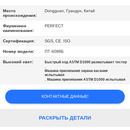
ПУТЕШЕСТВИЕ
Место
Dongguan, Гуандун, Китай
происхождения:
ФАБРИКИ
Фирменное
PERFECT
наименование:
ПРОВЕРКА
Сертификация:
SGS, CE. ISO
КАЧЕСТВА
Номер модели:
ПТ-6088Б
Высокий свет:
Быстрый ход ASTM D1000 разматывает тестер
СПРОСИТЕ
,
Машина прилипания экрана касания
ЦИТАТУ
испытывая
,
Машина прилипания ASTM D1000 испытывая
КАРТА
КОНТАКТНЫЕ ДАННЫЕ!
САЙТА
РАСКРЫТЬ ДЕТАЛИ
PRIVACY