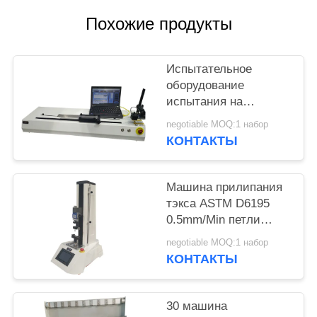
POLICY
Похожие продукты
Испытательное
оборудование
испытания на
склеивание
negotiable MOQ:1 набор
10000mm/Minute корки
КОНТАКТЫ
90 градусов для
ленты и фильма
Машина прилипания
тэкса ASTM D6195
0.5mm/Min петли
испытывая
negotiable MOQ:1 набор
КОНТАКТЫ
30 машина