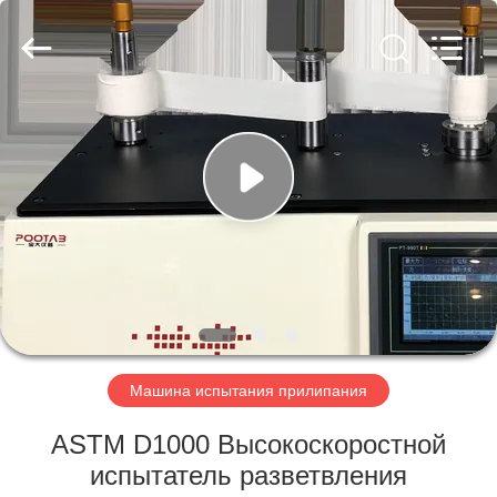
Perfect
International
Instruments
Co.,
Ltd.
All
Rights
Reserved.
ДОМ
ПРОДУКТЫ
ВИДЕО
ШОУ
VR
Машина испытания прилипания
О
ASTM D1000 Высокоскоростной
НАС
испытатель разветвления