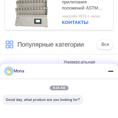
прилипания
положений ASTM
D3654 30pcs
negotiable MOQ:1 набор
испытывая
КОНТАКТЫ
Популярные категории
Все
Универсальная
машина испытания
машина
напряжения
Mona
тестирования
8:25 AM
Растяжение
Материалы
тестирования
проверки тормозов
Good day, what product are you looking for?
машина
Машина