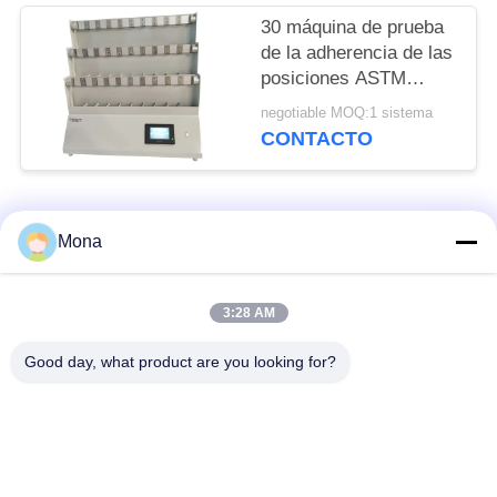
30 máquina de prueba
de la adherencia de las
posiciones ASTM
D3654 30pcs
negotiable MOQ:1 sistema
CONTACTO
Categorías Populares
Todos
Mona
máquina de la prueba
Máquina universal de
3:28 AM
de tensión
prueba
Good day, what product are you looking for?
Máquina de prueba
Material prueba
tracción
máquina
Máquina de pruebas
Máquina de prueba