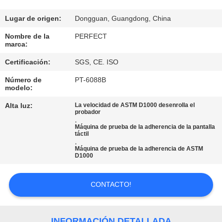
NOSOTROS
Lugar de origen:
Dongguan, Guangdong, China
VIAJE
Nombre de la
PERFECT
marca:
DE
Certificación:
SGS, CE. ISO
LA
Número de
PT-6088B
FÁBRICA
modelo:
Alta luz:
La velocidad de ASTM D1000 desenrolla el
CONTROL
probador
,
Máquina de prueba de la adherencia de la pantalla
DE
táctil
,
CALIDAD
Máquina de prueba de la adherencia de ASTM
D1000
PIDA
CONTACTO!
UNA
CITA
INFORMACIÓN DETALLADA