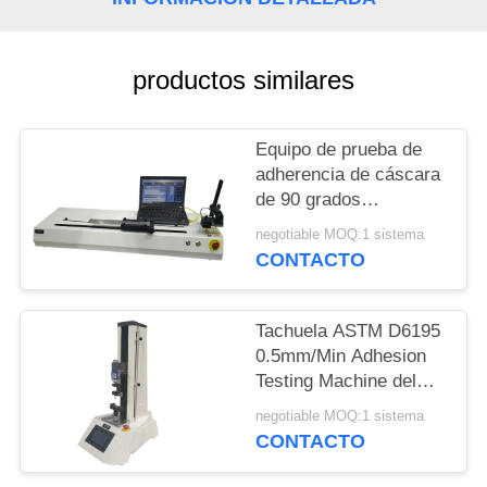
MAPA
DEL
productos similares
SITIO
Equipo de prueba de
adherencia de cáscara
PRIVACY
de 90 grados
POLICY
10000mm/Minute para
negotiable MOQ:1 sistema
la cinta y la película
CONTACTO
Tachuela ASTM D6195
0.5mm/Min Adhesion
Testing Machine del
lazo
negotiable MOQ:1 sistema
CONTACTO