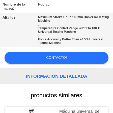
NOSOTROS
Nombre de la
Pootab
marca:
VIAJE
Alta luz:
Maximum Stroke Up To 100mm Universal Testing
Machine
DE
,
Temperature Control Range -20°C To 100°C
Universal Testing Machine
LA
,
Force Accuracy Better Than ±0.5% Universal
FÁBRICA
Testing Machine
CONTROL
CONTACTO!
DE
CALIDAD
INFORMACIÓN DETALLADA
PIDA
productos similares
UNA
CITA
Máquina universal de