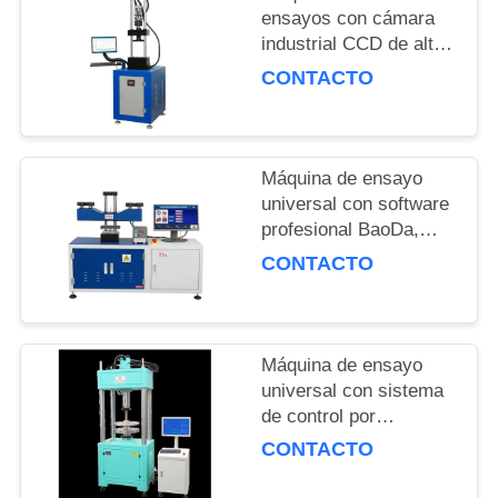
ensayos con cámara
MAPA
industrial CCD de alta
precisión con una
DEL
CONTACTO
velocidad de
SITIO
calentamiento de 3°C
por minuto y precisión
de fuerza de ±0.5%
Máquina de ensayo
PRIVACY
universal con software
POLICY
profesional BaoDa,
control de temperatura
CONTACTO
de -20 °C a 100 °C y
métodos de apagado
múltiples
Máquina de ensayo
universal con sistema
de control por
ordenador de la
CONTACTO
velocidad de
calentamiento de