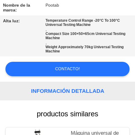
NOSOTROS
Nombre de la
Pootab
marca:
VIAJE
Alta luz:
Temperature Control Range -20°C To 100°C
Universal Testing Machine
DE
,
Compact Size 100×50×65cm Universal Testing
Machine
LA
,
Weight Approximately 70kg Universal Testing
FÁBRICA
Machine
CONTROL
CONTACTO!
DE
CALIDAD
INFORMACIÓN DETALLADA
PIDA
productos similares
UNA
CITA
Máquina universal de