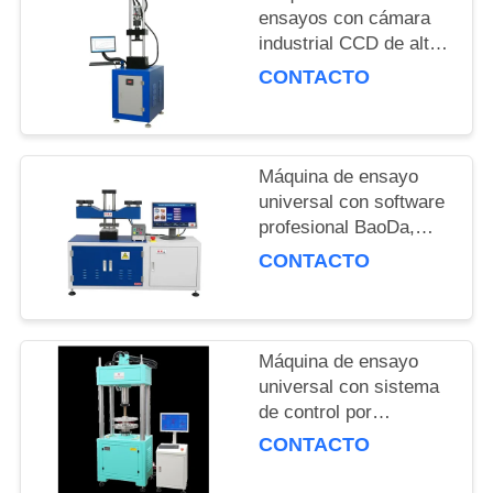
ensayos con cámara
MAPA
industrial CCD de alta
precisión con una
DEL
CONTACTO
velocidad de
SITIO
calentamiento de 3°C
por minuto y precisión
de fuerza de ±0.5%
Máquina de ensayo
PRIVACY
universal con software
POLICY
profesional BaoDa,
control de temperatura
CONTACTO
de -20 °C a 100 °C y
métodos de apagado
múltiples
Máquina de ensayo
universal con sistema
de control por
ordenador de la
CONTACTO
velocidad de
calentamiento de