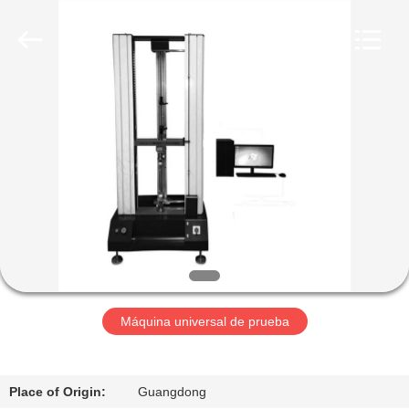
2026
Perfect
International
Instruments
Co.,
Ltd.
All
Rights
HOGAR
Reserved.
PRODUCTOS
VÍDEOS
DEMOSTRACIÓN
DE
VR
Máquina universal de prueba
SOBRE
Place of Origin:
Guangdong