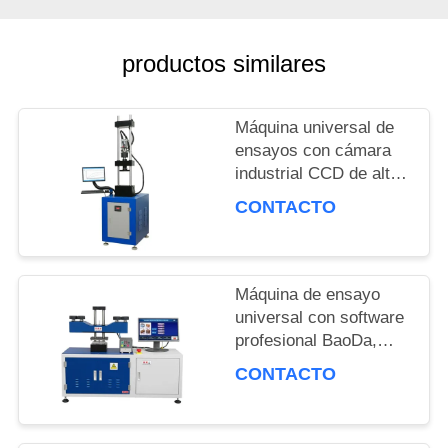
productos similares
PIDA
UNA
Máquina universal de
CITA
ensayos con cámara
industrial CCD de alta
precisión con una
CONTACTO
velocidad de
MAPA
calentamiento de 3°C
DEL
por minuto y precisión
de fuerza de ±0.5%
Máquina de ensayo
SITIO
universal con software
profesional BaoDa,
control de temperatura
CONTACTO
PRIVACY
de -20 °C a 100 °C y
métodos de apagado
POLICY
múltiples