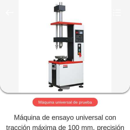
-
2026
Perfect
International
Instruments
Co.,
HOGAR
Ltd.
All
Rights
Reserved.
PRODUCTOS
VÍDEOS
DEMOSTRACIÓN
Máquina universal de prueba
DE
Máquina de ensayo universal con
VR
tracción máxima de 100 mm, precisión