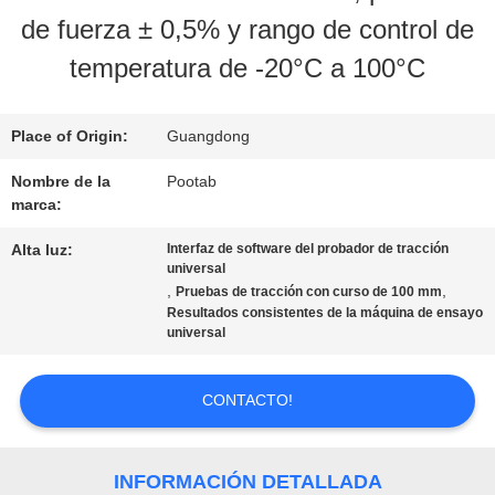
de fuerza ± 0,5% y rango de control de
SOBRE
temperatura de -20°C a 100°C
NOSOTROS
Place of Origin:
Guangdong
VIAJE
Nombre de la
Pootab
marca:
DE
Alta luz:
Interfaz de software del probador de tracción
LA
universal
,
,
Pruebas de tracción con curso de 100 mm
FÁBRICA
Resultados consistentes de la máquina de ensayo
universal
CONTROL
CONTACTO!
DE
INFORMACIÓN DETALLADA
CALIDAD