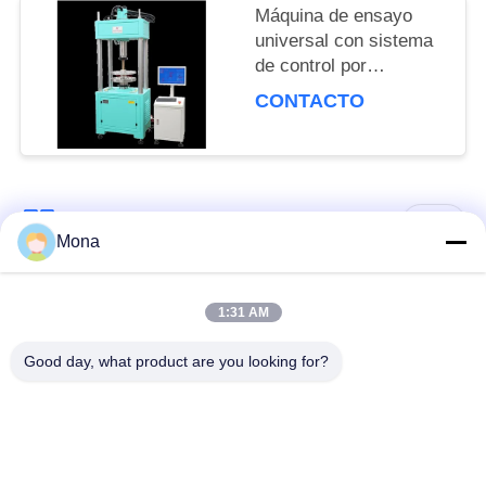
Máquina de ensayo
universal con sistema
de control por
ordenador de la
CONTACTO
velocidad de
calentamiento de
3°C/min y unidades de
medida múltiples para
el ensayo de
Categorías Populares
Todos
materiales
Mona
máquina de la prueba
Máquina universal de
1:31 AM
de tensión
prueba
Good day, what product are you looking for?
Máquina de prueba
Material prueba
tracción
máquina
Máquina de pruebas
Máquina de prueba