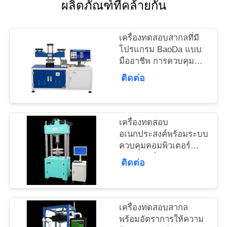
ผลิตภัณฑ์ที่คล้ายกัน
ใบ
เสนอ
เครื่องทดสอบสากลที่มี
โปรแกรม BaoDa แบบ
ราคา
มืออาชีพ การควบคุม
อุณหภูมิ -20 °C ถึง 100
ติดต่อ
°C และวิธีปิดหลายครั้ง
แผนผัง
เว็บไซต์
เครื่องทดสอบ
อเนกประสงค์พร้อมระบบ
ควบคุมคอมพิวเตอร์
PRIVACY
อัตราการให้ความร้อน 3
ติดต่อ
องศาเซลเซียส/นาที และ
POLICY
หน่วยวัดหลายหน่วย
สำหรับการทดสอบวัสดุ
เครื่องทดสอบสากล
พร้อมอัตราการให้ความ