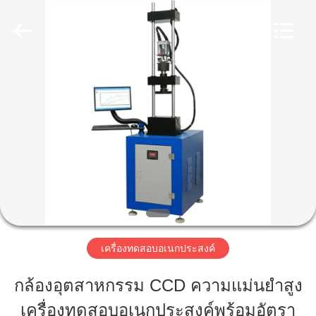
2026
Perfect
International
Instruments
Co.,
Ltd.
บ้าน
All
Rights
Reserved.
สินค้า
วิดีโอ
การ
เครื่องทดสอบอเนกประสงค์
แสดง
กล้องอุตสาหกรรม CCD ความแม่นยำสูง
VR
เครื่องทดสอบอเนกประสงค์พร้อมอัตรา