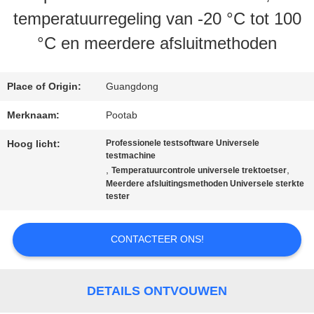
temperatuurregeling van -20 °C tot 100
ONS
°C en meerdere afsluitmethoden
FABRIEKSREIS
Place of Origin:
Guangdong
Merknaam:
Pootab
KWALITEITSCONTROLE
Hoog licht:
Professionele testsoftware Universele
testmachine
,
,
Temperatuurcontrole universele trektoetser
VERZOEK
Meerdere afsluitingsmethoden Universele sterkte
tester
OM EEN
CITAAT
CONTACTEER ONS!
SITEMAP
DETAILS ONTVOUWEN