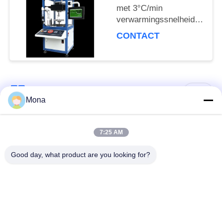
met 3°C/min
verwarmingssnelheid,
±0,5°C
CONTACT
temperatuurschommeling
en een industriële
CCD-camera met hoge
precisie
populaire categorieën
Alle
Mona
de machine van de
Universele testen
7:25 AM
spanningstest
Machine
Good day, what product are you looking for?
Treksterkte testen
Materiaal testen
Machine
Machine
Compressie testen
Adhesie het Testen