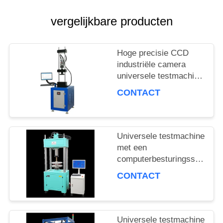
PRIVACY
vergelijkbare producten
POLICY
Hoge precisie CCD
industriële camera
universele testmachine
met een
CONTACT
verwarmingssnelheid
van 3°C per minuut en
een
krachtnauwkeurigheid
Universele testmachine
van ±0,5%
met een
computerbesturingssysteem
met een
CONTACT
verwarmingsgraad van
3 °C/min en meerdere
meeteenheden voor
materiaalonderzoek
Universele testmachine