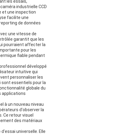
ant les essais,
e caméra industrielle CCD
e et une inspection
yse facilite une
 reporting de données
avec une vitesse de
trôlée garantit que les
 pourraient affecter la
importante pour les
hermique fiable pendant
i professionnel développé
sateur intuitive qui
euvent personnaliser les
 sont essentiels pour la
onctionnalité globale du
s applications
sel à un nouveau niveau
pérateurs d'observer la
. Ce retour visuel
rtement des matériaux
d'essai universelle. Elle