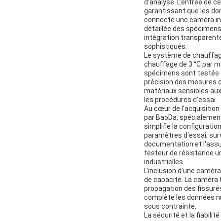
d'analyse. L'entrée de c
garantissant que les don
connecte une caméra ind
détaillée des spécimens t
intégration transparente
sophistiqués.
Le système de chauffage
chauffage de 3 °C par mi
spécimens sont testés d
précision des mesures d
matériaux sensibles aux
les procédures d'essai.
Au cœur de l'acquisition
par BaoDa, spécialement 
simplifie la configuratio
paramètres d'essai, surv
documentation et l'assur
testeur de résistance uni
industrielles.
L'inclusion d'une caméra
de capacité. La caméra f
propagation des fissures
complète les données n
sous contrainte.
La sécurité et la fiabili