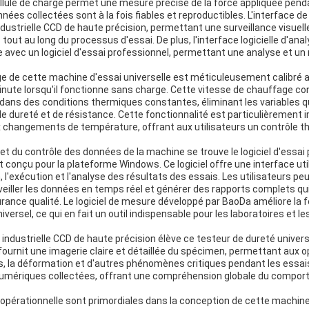
ellule de charge permet une mesure précise de la force appliquée pend
nées collectées sont à la fois fiables et reproductibles. L'interface d
ustrielle CCD de haute précision, permettant une surveillance visuell
out au long du processus d'essai. De plus, l'interface logicielle d'anal
 avec un logiciel d'essai professionnel, permettant une analyse et un
 de cette machine d'essai universelle est méticuleusement calibré 
nute lorsqu'il fonctionne sans charge. Cette vitesse de chauffage con
ans des conditions thermiques constantes, éliminant les variables qui
e dureté et de résistance. Cette fonctionnalité est particulièrement 
 changements de température, offrant aux utilisateurs un contrôle t
 et du contrôle des données de la machine se trouve le logiciel d'essa
conçu pour la plateforme Windows. Ce logiciel offre une interface utili
n, l'exécution et l'analyse des résultats des essais. Les utilisateurs p
eiller les données en temps réel et générer des rapports complets qui
ance qualité. Le logiciel de mesure développé par BaoDa améliore la f
versel, ce qui en fait un outil indispensable pour les laboratoires et le
 industrielle CCD de haute précision élève ce testeur de dureté univer
ournit une imagerie claire et détaillée du spécimen, permettant aux o
, la déformation et d'autres phénomènes critiques pendant les essais
umériques collectées, offrant une compréhension globale du compo
té opérationnelle sont primordiales dans la conception de cette machine 