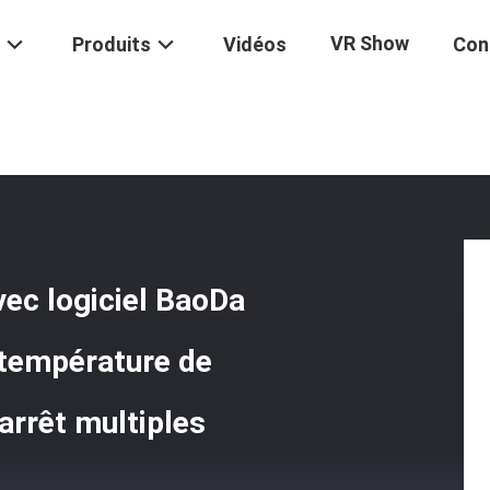
VR Show
Produits
Vidéos
Con
e D'essai Universelle Avec Logiciel BaoDa Professionnel, Contrôle De
vec logiciel BaoDa
 température de
arrêt multiples