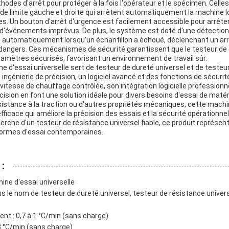
hodes d'arrêt pour protéger à la fois l'opérateur et le spécimen. Celles
de limite gauche et droite qui arrêtent automatiquement la machine l
tes. Un bouton d'arrêt d'urgence est facilement accessible pour arrêt
'événements imprévus. De plus, le système est doté d'une détection
ifie automatiquement lorsqu'un échantillon a échoué, déclenchant un ar
angers. Ces mécanismes de sécurité garantissent que le testeur de 
amètres sécurisés, favorisant un environnement de travail sûr.
 d'essai universelle sert de testeur de dureté universel et de testeu
ngénierie de précision, un logiciel avancé et des fonctions de sécuri
 vitesse de chauffage contrôlée, son intégration logicielle profession
cision en font une solution idéale pour divers besoins d'essai de matéri
résistance à la traction ou d'autres propriétés mécaniques, cette mac
fficace qui améliore la précision des essais et la sécurité opérationnell
herche d'un testeur de résistance universel fiable, ce produit représen
normes d'essai contemporaines.
:
ine d'essai universelle
 le nom de testeur de dureté universel, testeur de résistance univers
nt : 0,7 à 1 °C/min (sans charge)
3 °C/min (sans charge)