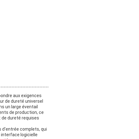
épondre aux exigences
ur de dureté universel
ns un large éventail
ments de production, ce
t de dureté requises
s d'entrée complets, qui
nterface logicielle