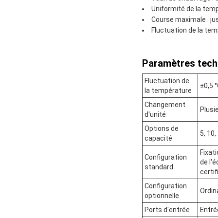
Uniformité de la temp
Course maximale : ju
Fluctuation de la tem
Paramètres tech
Fluctuation de
±0,5 
la température
Changement
Plusi
d'unité
Options de
5, 10,
capacité
Fixat
Configuration
de l'
standard
certif
Configuration
Ordin
optionnelle
Ports d'entrée
Entré