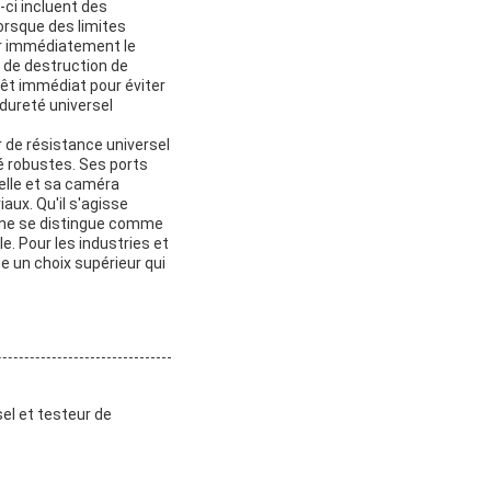
-ci incluent des
orsque des limites
er immédiatement le
 de destruction de
rêt immédiat pour éviter
dureté universel
r de résistance universel
té robustes. Ses ports
nelle et sa caméra
aux. Qu'il s'agisse
hine se distingue comme
e. Pour les industries et
te un choix supérieur qui
el et testeur de