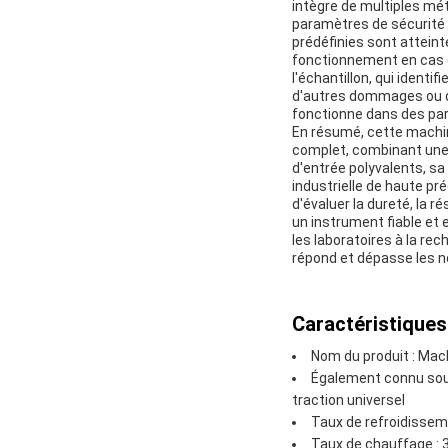
intègre de multiples mét
paramètres de sécurité 
prédéfinies sont attein
fonctionnement en cas d
l'échantillon, qui ident
d'autres dommages ou d
fonctionne dans des par
En résumé, cette machine
complet, combinant une i
d'entrée polyvalents, sa
industrielle de haute pré
d'évaluer la dureté, la 
un instrument fiable et e
les laboratoires à la rec
répond et dépasse les 
Caractéristiques 
Nom du produit : Mach
Également connu sous
traction universel
Taux de refroidisseme
Taux de chauffage : 