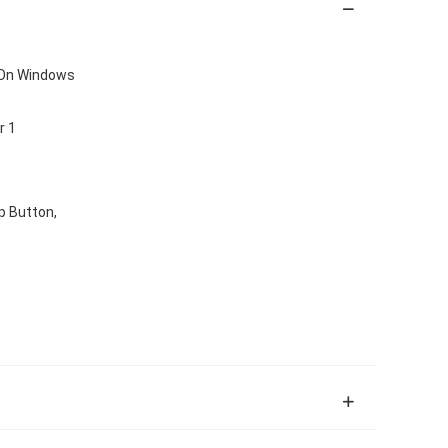
 On Windows
r 1
p Button,