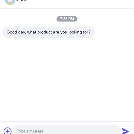
7:55 PM
लोकप्रिय श्रेणियां
सभी
Good day, what product are you looking for?
तनाव परीक्षण मशीन
यूनिवर्सल टेस्टिंग मशीन
तनन परीक्षण मशीन
सामग्री परीक्षण मशीन
संपीड़न परीक्षण मशीन
आसंजन परीक्षण मशीन
पील शक्ति परीक्षक
पर्यावरण परीक्षण के चैम्बर
सदस्यता लें