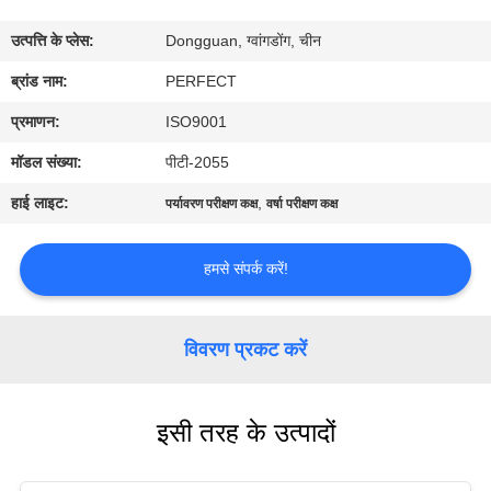
में
उत्पत्ति के प्लेस:
Dongguan, ग्वांगडोंग, चीन
कारखाना
ब्रांड नाम:
PERFECT
भ्रमण
प्रमाणन:
ISO9001
मॉडल संख्या:
पीटी-2055
गुणवत्ता
हाई लाइट:
,
पर्यावरण परीक्षण कक्ष
वर्षा परीक्षण कक्ष
नियंत्रण
हमसे संपर्क करें!
एक
उद्धरण
विवरण प्रकट करें
का
अनुरोध
इसी तरह के उत्पादों
करें