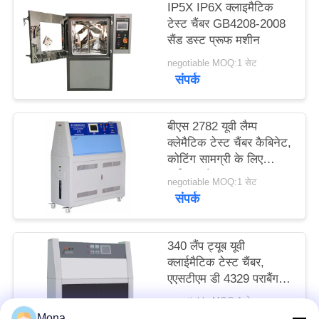
IP5X IP6X क्लाइमैटिक
साइटमैप
टेस्ट चैंबर GB4208-2008
सैंड डस्ट प्रूफ मशीन
PRIVACY
negotiable MOQ:1 सेट
संपर्क
POLICY
बीएस 2782 यूवी लैम्प
क्लेमैटिक टेस्ट चैंबर कैबिनेट,
कोटिंग सामग्री के लिए
पर्यावरण चैंबर
negotiable MOQ:1 सेट
संपर्क
340 लैंप ट्यूब यूवी
क्लाईमैटिक टेस्ट चैंबर,
एएसटीएम डी 4329 पराबैंगनी
क्लैमेटिक एजिंग टेस्टर
negotiable MOQ:1 सेट
संपर्क
Mona