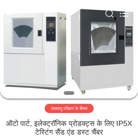
Perfect
International
Instruments
Co.,
Ltd.
All
Rights
Reserved.
घर
उत्पादों
वीडियो
वीआर
शो
जलवायु परीक्षण के चैम्बर
हमारे
ऑटो पार्ट, इलेक्ट्रॉनिक प्रोडक्ट्स के लिए IP5X
बारे
टेस्टिंग सैंड एंड डस्ट चैंबर