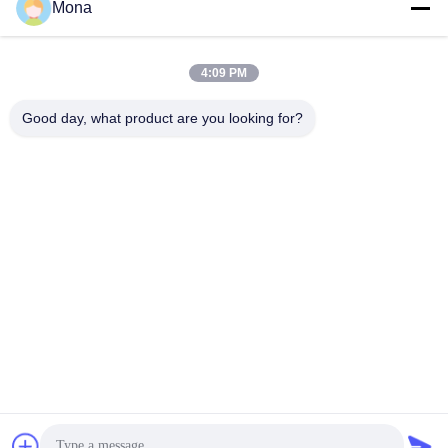
Mona
4:09 PM
लोकप्रिय श्रेणियां
सभी
Good day, what product are you looking for?
तनाव परीक्षण मशीन
यूनिवर्सल टेस्टिंग मशीन
तनन परीक्षण मशीन
सामग्री परीक्षण मशीन
संपीड़न परीक्षण मशीन
आसंजन परीक्षण मशीन
पील शक्ति परीक्षक
पर्यावरण परीक्षण के चैम्बर
सदस्यता लें