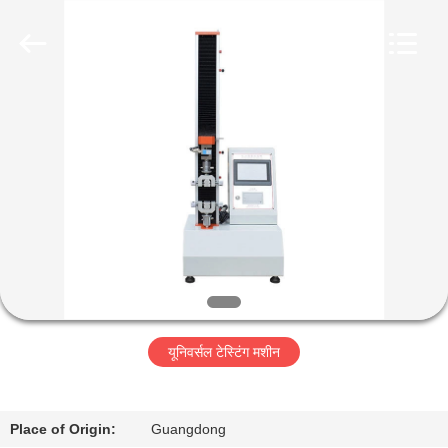
Perfect
International
Instruments
Co.,
Ltd.
All
Rights
Reserved.
घर
उत्पादों
वीडियो
वीआर
शो
यूनिवर्सल टेस्टिंग मशीन
हमारे
बारे
Place of Origin:
Guangdong