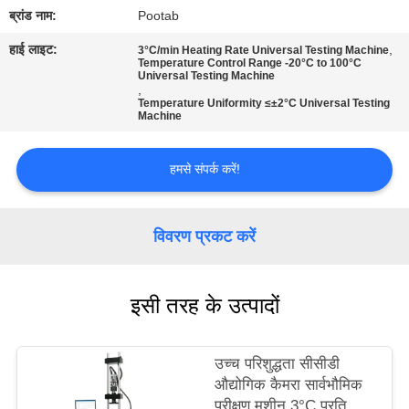
में
ब्रांड नाम:
Pootab
हाई लाइट:
,
3°C/min Heating Rate Universal Testing Machine
Temperature Control Range -20°C to 100°C
कारखाना
Universal Testing Machine
,
भ्रमण
Temperature Uniformity ≤±2°C Universal Testing
Machine
गुणवत्ता
हमसे संपर्क करें!
नियंत्रण
विवरण प्रकट करें
एक
उद्धरण
इसी तरह के उत्पादों
का
अनुरोध
उच्च परिशुद्धता सीसीडी
करें
औद्योगिक कैमरा सार्वभौमिक
परीक्षण मशीन 3°C प्रति