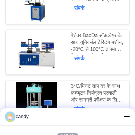
मिनट ताप दर और बल
साइटमैप
संपर्क
सटीकता ±0.5% के साथ
PRIVACY
POLICY
पेशेवर BaoDa सॉफ़्टवेयर के
साथ यूनिवर्सल टेस्टिंग मशीन,
-20°C से 100°C तापमान
नियंत्रण, और कई शटडाउन
संपर्क
तरीके
3°C/मिनट ताप दर के साथ
कम्प्यूटर नियंत्रण प्रणाली
और सामग्री परीक्षण के लिए
कई माप इकाइयों के साथ
संपर्क
सार्वभौमिक परीक्षण मशीन
candy