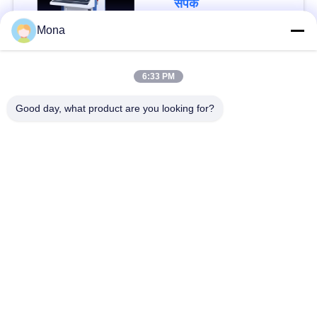
संपर्क
CCD औद्योगिक कैमरा
Mona
6:33 PM
लोकप्रिय श्रेणियां
सभी
Good day, what product are you looking for?
तनाव परीक्षण मशीन
यूनिवर्सल टेस्टिंग मशीन
तनन परीक्षण मशीन
सामग्री परीक्षण मशीन
संपीड़न परीक्षण मशीन
आसंजन परीक्षण मशीन
पील शक्ति परीक्षक
पर्यावरण परीक्षण के चैम्बर