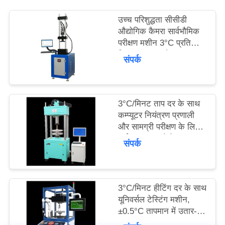
का
उच्च परिशुद्धता सीसीडी
अनुरोध
औद्योगिक कैमरा सार्वभौमिक
परीक्षण मशीन 3°C प्रति
करें
मिनट ताप दर और बल
संपर्क
सटीकता ±0.5% के साथ
साइटमैप
3°C/मिनट ताप दर के साथ
कम्प्यूटर नियंत्रण प्रणाली
PRIVACY
और सामग्री परीक्षण के लिए
कई माप इकाइयों के साथ
संपर्क
POLICY
सार्वभौमिक परीक्षण मशीन
3°C/मिनट हीटिंग दर के साथ
यूनिवर्सल टेस्टिंग मशीन,
±0.5°C तापमान में उतार-
चढ़ाव, और उच्च-सटीक