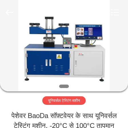
Perfect
International
Instruments
Co.,
Ltd.
All
घर
Rights
Reserved.
उत्पादों
वीडियो
वीआर
यूनिवर्सल टेस्टिंग मशीन
शो
पेशेवर BaoDa सॉफ़्टवेयर के साथ यूनिवर्सल
टेस्टिंग मशीन, -20°C से 100°C तापमान
हमारे