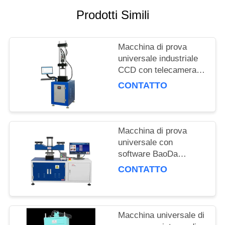
MAPPA
Prodotti Simili
DEL
SITO
Macchina di prova
universale industriale
PRIVACY
CCD con telecamera
ad alta precisione, con
POLICY
CONTATTO
velocità di
riscaldamento di 3°C al
minuto e accuratezza
della forza di ±0,5%
Macchina di prova
universale con
software BaoDa
professionale, controllo
CONTATTO
della temperatura da
-20°C a 100°C e
metodi di spegnimento
multipli
Macchina universale di