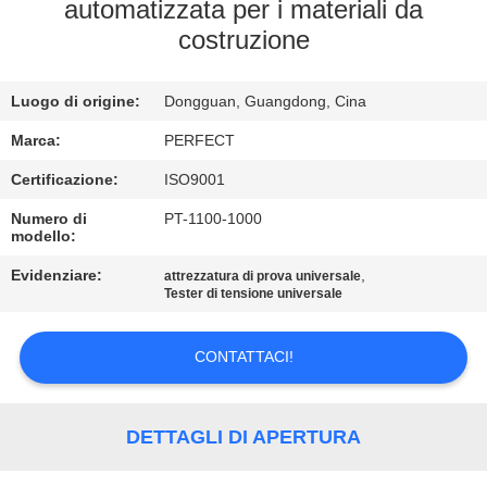
NOI
automatizzata per i materiali da
costruzione
GIRO
Luogo di origine:
Dongguan, Guangdong, Cina
DELLA
FABBRICA
Marca:
PERFECT
Certificazione:
ISO9001
CONTROLLO
Numero di
PT-1100-1000
modello:
DI
Evidenziare:
,
attrezzatura di prova universale
QUALITÀ
Tester di tensione universale
RICHIEDA
CONTATTACI!
UNA
CITAZIONE
DETTAGLI DI APERTURA