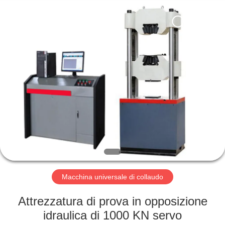
2026
Perfect
International
Instruments
Co.,
Ltd.
All
Rights
CASA
Reserved.
PRODOTTI
VIDEO
MANIFESTAZIONE
DI
VR
Macchina universale di collaudo
Attrezzatura di prova in opposizione
CIRCA
idraulica di 1000 KN servo