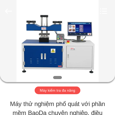
-
2026
Perfect
International
Instruments
Co.,
TRANG
Ltd.
All
Rights
CHỦ
Reserved.
CÁC
SẢN
PHẨM
Máy kiểm tra đa năng
VIDEO
Máy thử nghiệm phổ quát với phần
mềm BaoDa chuyên nghiệp, điều