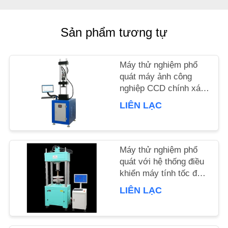
MÁY
Sản phẩm tương tự
KIỂM
SOÁT
Máy thử nghiệm phổ
quát máy ảnh công
CHẤT
nghiệp CCD chính xác
cao với tốc độ sưởi ấm
LƯỢNG
LIÊN LẠC
3 °C mỗi phút và độ
chính xác lực ± 0,5%
YÊU
Máy thử nghiệm phổ
quát với hệ thống điều
CẦU
khiển máy tính tốc độ
BÁO
sưởi ấm 3 °C/phút và
LIÊN LẠC
nhiều đơn vị đo lường
GIÁ
để kiểm tra vật liệu