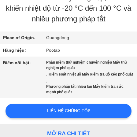
CHƯƠNG
khiển nhiệt độ từ -20 °C đến 100 °C và
TRÌNH
nhiều phương pháp tắt
VR
Place of Origin:
Guangdong
VỀ
Hàng hiệu:
Pootab
CHÚNG
Điểm nổi bật:
Phần mềm thử nghiệm chuyên nghiệp Máy thử
nghiệm phổ quát
,
Kiểm soát nhiệt độ Máy kiểm tra độ kéo phổ quát
TÔI
,
Phương pháp tắt nhiều lần Máy kiểm tra sức
mạnh phổ quát
THAM
LIÊN HỆ CHÚNG TÔI!
QUAN
NHÀ
MỞ RA CHI TIẾT