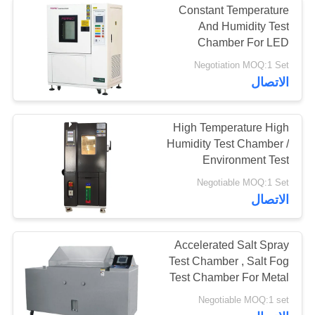
Constant Temperature
And Humidity Test
Chamber For LED
Testing
Negotiation MOQ:1 Set
الاتصال
High Temperature High
Humidity Test Chamber /
Environment Test
Chamber
Negotiable MOQ:1 Set
الاتصال
Accelerated Salt Spray
Test Chamber , Salt Fog
Test Chamber For Metal
Parts,Temperature
Negotiable MOQ:1 set
humidity test chamber