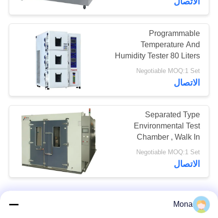
الاتصال
Programmable
Temperature And
Humidity Tester 80 Liters
3 Chambers Type
Negotiable MOQ:1 Set
الاتصال
Separated Type
Environmental Test
Chamber , Walk In
Temperature Humidity
Negotiable MOQ:1 Set
Chamber Room
الاتصال
Mona
اتصل بنا!