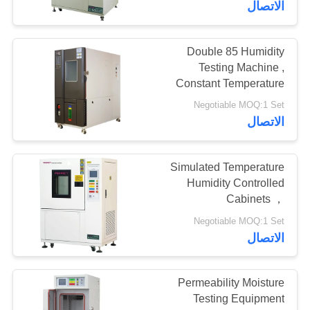
الاتصال
Double 85 Humidity
Testing Machine ,
Constant Temperature
Humidity Test Chamber
Negotiable MOQ:1 Set
الاتصال
Simulated Temperature
Humidity Controlled
Cabinets ，
Environmental Test
Negotiable MOQ:1 Set
Chamber Floor Type
الاتصال
Permeability Moisture
Testing Equipment