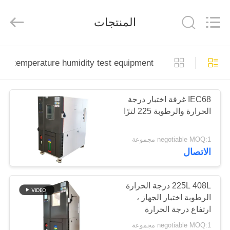
Perfect
International
Instruments
المنتجات
Co.,
Ltd.
All
Rights
Reserved.
بيت
temperature humidity test equipment
منتجات
IEC68 غرفة اختبار درجة
الحرارة والرطوبة 225 لترًا
أشرطة
فيديو
negotiable MOQ:1 مجموعة
الاتصال
عرض
الواقع
225L 408L درجة الحرارة
الرطوبة اختبار الجهاز ،
الافتراضي
ارتفاع درجة الحرارة
منخفضة الرطوبة غرفة
negotiable MOQ:1 مجموعة