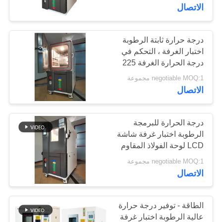
150L
معلومات
الاتصال
عنا
درجة حرارة ثابتة الرطوبة
اختبار الغرفة ، التحكم في
جولة
درجة الحرارة الغرفة 225
في
لتر
negotiable MOQ:1 مجموعة
المعمل
الاتصال
رقابة
درجة الحرارة للبرمجة
الرطوبة اختبار غرفة شاشة
جودة
LCD لوحة الفولاذ المقاوم
للصدأ
negotiable MOQ:1 مجموعة
اطلب
الاتصال
اقتباس
الطاقة - توفير درجة حرارة
خريطة
عالية الرطوبة اختبار غرفة