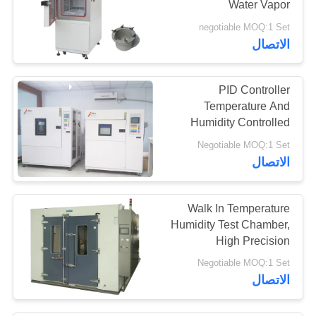
Water Vapor
Transmission Test
negotiable MOQ:1 Set
Chamber
الاتصال
PID Controller
Temperature And
Humidity Controlled
Chambers Digital
Negotiable MOQ:1 Set
Display
الاتصال
Walk In Temperature
Humidity Test Chamber,
High Precision
Environmental Test
Negotiable MOQ:1 Set
Chamber
الاتصال