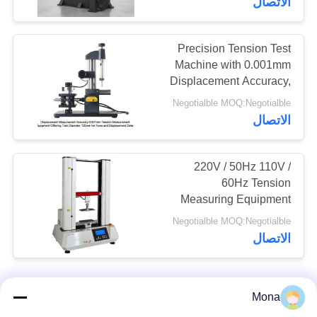
الاتصال
Testing
Precision Tension Test
Machine with 0.001mm
Displacement Accuracy,
120mm Test Diameter,
Negotialble MOQ:Negotialble
and ±1% Force
الاتصال
Accuracy
220V / 50Hz 110V /
60Hz Tension
Measuring Equipment
0.5-500kN Force Range
Negotialble MOQ:Negotialble
الاتصال
Mona
اتصل بنا!