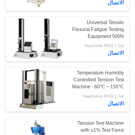
الاتصال
Universal Tensile
Flexural Fatigue Testing
Equipment 500N
Microcomputer LCD
Negotiable MOQ:1 Set
Display
الاتصال
Temperature Humidity
Controlled Tension Test
Machine - 60℃ ~ 150℃
PC Servo
Negotiation MOQ:1 Set
الاتصال
Tension Test Machine
with ±1% Test Force