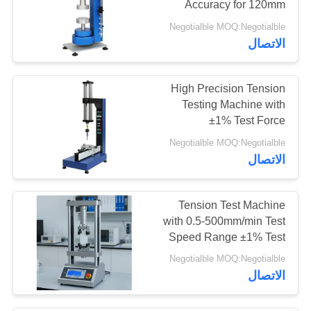
Accuracy for 120mm
Samples and 0.5-
Negotialble MOQ:Negotialble
500mm/min Speed
الاتصال
Range
High Precision Tension
Testing Machine with
±1% Test Force
Accuracy, 0.5-
Negotialble MOQ:Negotialble
500mm/min Speed
الاتصال
Range, and 0.001mm
Displacement
Measurement
Tension Test Machine
with 0.5-500mm/min Test
Speed Range ±1% Test
Force Accuracy and
Negotialble MOQ:Negotialble
0.001mm Displacement
الاتصال
Measurement Accuracy