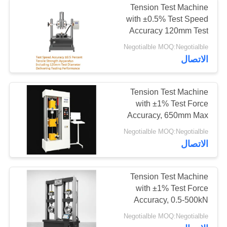
Tension Test Machine
with ±0.5% Test Speed
Accuracy 120mm Test
Diameter and 0.001mm
Negotialble MOQ:Negotialble
Displacement
الاتصال
Measurement Accuracy
Tension Test Machine
with ±1% Test Force
Accuracy, 650mm Max
Width, and 120mm Test
Negotialble MOQ:Negotialble
Diameter for Precise
الاتصال
Tensile Analysis
Tension Test Machine
with ±1% Test Force
Accuracy, 0.5-500kN
Range, and 650mm Max
Negotialble MOQ:Negotialble
Width for Precise Tensile