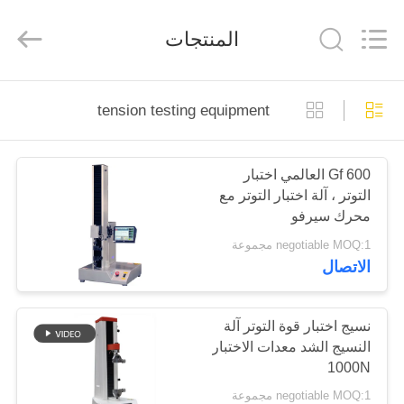
Perfect
International
Instruments
المنتجات
Co.,
Ltd.
All
Rights
Reserved.
بيت
tension testing equipment
منتجات
600 Gf العالمي اختبار
التوتر ، آلة اختبار التوتر مع
أشرطة
محرك سيرفو
فيديو
negotiable MOQ:1 مجموعة
الاتصال
عرض
الواقع
نسيج اختبار قوة التوتر آلة
النسيج الشد معدات الاختبار
الافتراضي
1000N
negotiable MOQ:1 مجموعة