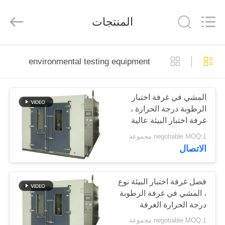
Perfect
International
Instruments
المنتجات
Co.,
Ltd.
All
Rights
Reserved.
بيت
environmental testing equipment
منتجات
المشي في غرفة اختبار
الرطوبة درجة الحرارة ،
أشرطة
غرفة اختبار البيئة عالية
فيديو
الدقة
negotiable MOQ:1 مجموعة
الاتصال
عرض
الواقع
فصل غرفة اختبار البيئة نوع
، المشي في غرفة الرطوبة
الافتراضي
درجة الحرارة الغرفة
negotiable MOQ:1 مجموعة