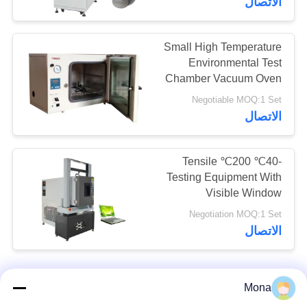
الاتصال
Small High Temperature
Environmental Test
Chamber Vacuum Oven
Negotiable MOQ:1 Set
الاتصال
-40℃ 200℃ Tensile
Testing Equipment With
Visible Window
Negotiation MOQ:1 Set
الاتصال
Mona
اتصل بنا!