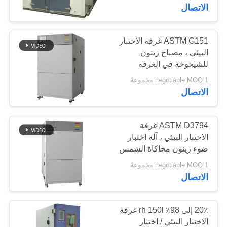
معلومات
الاتصال
عنا
ASTM G151 غرفة الاختبار
البيئي ، مصباح زينون
جولة
للشيخوخة في الغرفة
في
negotiable MOQ:1 مجموعة
المعمل
الاتصال
رقابة
ASTM D3794 غرفة
الاختبار البيئي ، آلة اختبار
جودة
ضوء زينون محاكاة الشمس
negotiable MOQ:1 مجموعة
اطلب
الاتصال
اقتباس
20٪ إلى 98٪ rh 150l غرفة
خريطة
الاختبار البيئي / اختبار