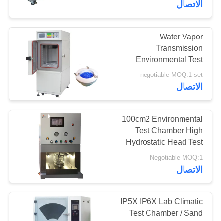
الاتصال
Water Vapor
Transmission
Environmental Test
Chamber Humidity
negotiable MOQ:1 set
Through Test Cabinet
الاتصال
100cm2 Environmental
Test Chamber High
Hydrostatic Head Test
Chamber
Negotiable MOQ:1
الاتصال
IP5X IP6X Lab Climatic
Test Chamber / Sand