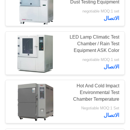
Dust Testing Equipment
Easy Operation
negotiable MOQ:1 set
الاتصال
LED Lamp Climatic Test
Chamber / Rain Test
Equipment ASK Color
Touch Screen Controller
negotiable MOQ:1 set
الاتصال
Hot And Cold Impact
Environmental Test
Chamber Temperature
Change
Negotiable MOQ:1 Set
الاتصال