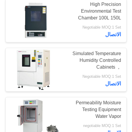
High Precision
Environmental Test
Chamber 100L 150L
225L 408L
Negotiable MOQ:1 Set
الاتصال
Simulated Temperature
Humidity Controlled
Cabinets ，
Environmental Test
Negotiable MOQ:1 Set
Chamber Floor Type
الاتصال
Permeability Moisture
Testing Equipment
Water Vapor
Transmission Test
negotiable MOQ:1 Set
Chamber