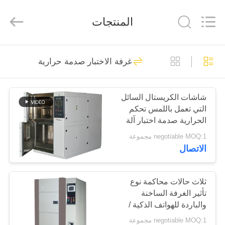
Perfect
International
Instruments
المنتجات
Co.,
Ltd.
All
Rights
Reserved.
بيت
54
غرفة الاختبار صدمة حرارية
آلة اختبار التوتر
منتجات
شاشات الكريستال السائل
التي تعمل باللمس تحكم
أشرطة
الحرارية صدمة اختبار آلة
فيديو
اثنين حالة سلة نوع مجلس
negotiable MOQ:1 مجموعة
الوزراء
الاتصال
53
عرض
الواقع
ثلاث حالات محاكمة نوع
عالميّ يختبر آلة
تأثير الغرفة الساخنة
الافتراضي
والباردة للهواتف الذكية /
مكونات Electroc
negotiable MOQ:1 مجموعة