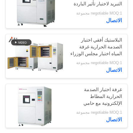
التبريد لاختبار تأثير الباردة
الموقع
الساخنة
negotiable MOQ:1 مجموعة
36
الاتصال
PRIVACY
POLICY
ضغط يختبر آلة
البلاستيك أفقي اختبار
الصدمة الحرارية غرفة
المياه اختبار مجلس الوزراء
negotiable MOQ:1 مجموعة
الاتصال
69
غرفة اختبار الصدمة
الحرارية المطاط
آلة اختبار التصاق
الإلكترونية مع حامي
المحموم
negotiable MOQ:1 مجموعة
الاتصال