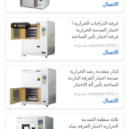
معلومات
الاتصال
عنا
غرفة الدراجات الحرارية /
90
اختبار الصدمة الحرارية
جولة
غرفة اختبار تأثير الساخنة
جهاز اختبار الشد
في
والباردة
negotiable MOQ:1 مجموعة
المعمل
الاتصال
رقابة
إنذار متعددة رصد الحرارية
صدمة اختبار الغرفة الباردة
جودة
الساخنة تأثير آلة الاختبار
21
negotiable MOQ:1 مجموعة
اطلب
الاتصال
مادّيّ يختبر آلة
اقتباس
ثلاثة منطقة الصدمة
خريطة
الحرارية اختبار الغرفة مياه