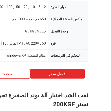
خيار القدرة
2、5、10、20、50、100、200、500kgf
ماكس السكتة الدماغية
650 مم ، ممتد 1000 مم
وحدة التبديل
G ، KG ، N ، LB
قوة
1PH ، AC 220V ، 50 هرتز ، 10 أمبير
التحكم في البرمجيات
نظام التشغيل Windows XP
افضل سعر
نتحدث ا
ثقب الشد اختبار آلة بوند الصغيرة تج
تستر 200KGF