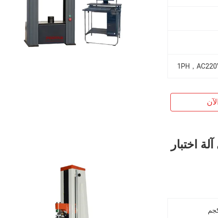
1PH，AC220
لآن
آلة اختبار