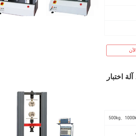
لآن
للصلب ، آلة اختبار
500kg、1000kg