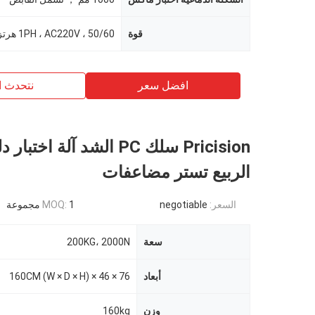
قوة
افضل سعر
نتحدث ا
Pricision سلك PC الشد آلة اخ
الربيع تستر مضاعفات
السعر:
negotiable
1 مجموعة
MOQ:
سعة
200KG، 2000N
أبعاد
76 × 46 × 160CM (W × D × H)
وزن
160kg