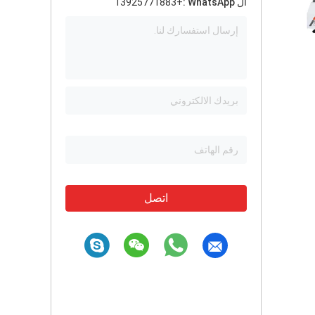
ال WhatsApp :
+13925771883
اتصل