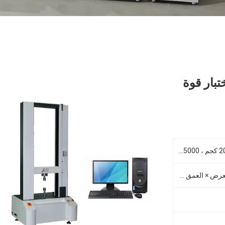
تبار قوة
500 كجم 、 1000 كجم ، 2000 كجم ، 5000 كجم ، الحد الأقصى 50 كيلو نيوتن
حوالي 76 × 50 × 175 سم (العرض × العمق × الارتفاع)