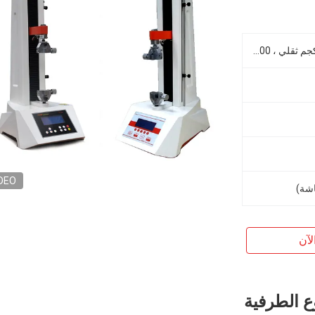
2 ، 5 ، 10 ، 20 ، 50 ، 100 ، 200 كجم ثقلي ، 2000 نيوتن كحد أقصى
DEO
لآن
ع الطرفية