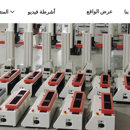
عرض الواقع
نا
أشرطة فيديو
المن
الافتراضي