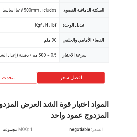
السكتة الدماغية القصوى
500mm ، icludes لاعبا اساسيا
تبديل الوحدة
Kgf ، N ، lbf
الفضاء الأمامي والخلفي
90 ملم
سرعة الاختبار
0.5 ~ 500 مم / دقيقة (إعداد الشاشة)
افضل سعر
نتحدث ا
المواد اختبار قوة الشد العرض المزدو
المزدوج عمود واحد
السعر:
negotiable
1 مجموعة
MOQ: