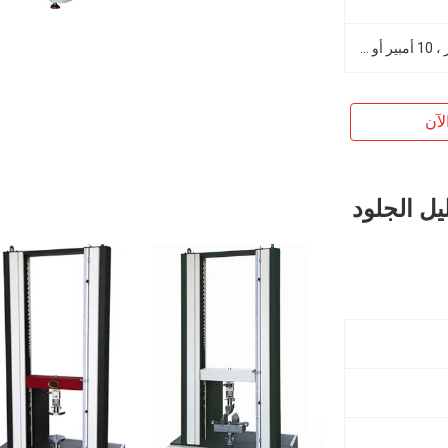
1PH ، AC220V ، 50/60 هرتز ، 10 أمبير أو مخصص
لآن
تبار دليل الجلود