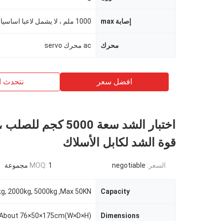
إصابة max
1000 ملم ، لا يشمل لاعبا اساسيا
محرك
ac محرك servo
افضل سعر
نتحدث ا
اختبار الشد سعة 5000 كجم 
قوة الشد لكابل الأسلاك
السعر:
negotiable
1 مجموعة
MOQ:
, 2000kg, 5000kg ,Max 50KN
Capacity
About 76×50×175cm(W×D×H)
Dimensions