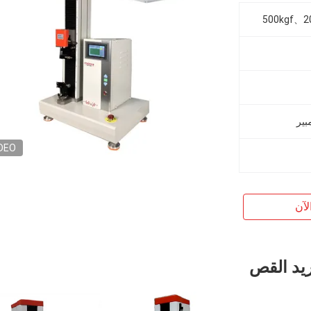
DEO
لآن
ريد القص