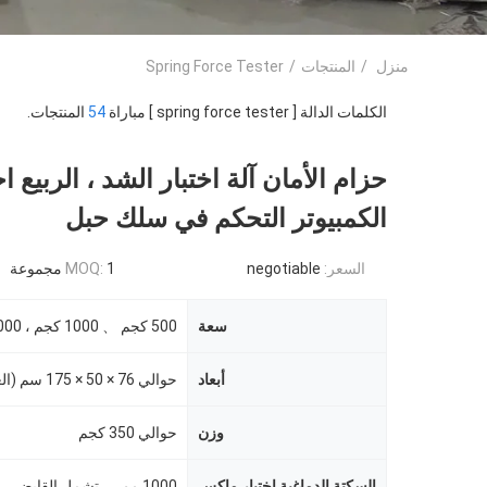
منزل
/
المنتجات
/
Spring Force Tester
الكلمات الدالة [ spring force tester ] مباراة
54
المنتجات.
حزام الأمان آلة اختبار الشد ، الربيع اخ
الكمبيوتر التحكم في سلك حبل
السعر:
negotiable
1 مجموعة
MOQ:
سعة
أبعاد
وزن
حوالي 350 كجم
السكتة الدماغية اختبار ماكس
1000 مم ， تشمل القابض