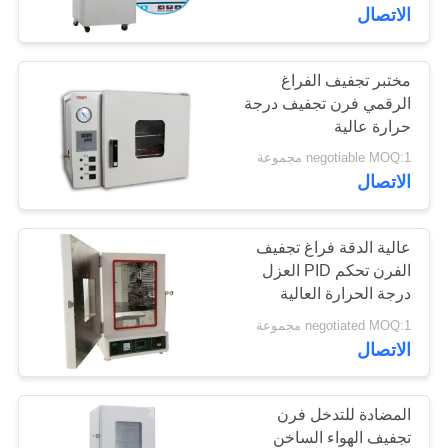
معلومات
الاتصال
عنا
مختبر تجفيف الفراغ
الرقمي فرن تجفيف درجة
جولة
حرارة عالية
في
negotiable MOQ:1 مجموعة
المعمل
الاتصال
رقابة
عالية الدقة فراغ تجفيف
الفرن تحكم PID العزل
جودة
درجة الحرارة العالية
negotiated MOQ:1 مجموعة
اطلب
الاتصال
اقتباس
المضادة للتدخل فرن
خريطة
تجفيف الهواء الساخن