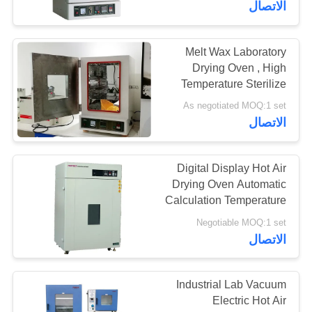
الاتصال
Melt Wax Laboratory
Drying Oven , High
Temperature Sterilize
Dry Chamber For Lab
As negotiated MOQ:1 set
الاتصال
Digital Display Hot Air
Drying Oven Automatic
Calculation Temperature
Dryer
Negotiable MOQ:1 set
الاتصال
Industrial Lab Vacuum
Electric Hot Air