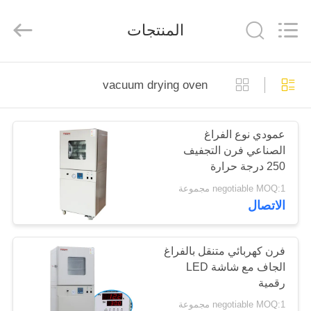
Perfect
International
Instruments
المنتجات
Co.,
Ltd.
All
Rights
Reserved.
بيت
vacuum drying oven
منتجات
عمودي نوع الفراغ
الصناعي فرن التجفيف
أشرطة
250 درجة حرارة
فيديو
negotiable MOQ:1 مجموعة
الاتصال
عرض
الواقع
فرن كهربائي متنقل بالفراغ
الجاف مع شاشة LED
الافتراضي
رقمية
negotiable MOQ:1 مجموعة