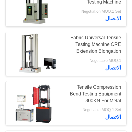
Testing Machine
Temperature Controlled
Negotiation MOQ:1 Set
الاتصال
Fabric Universal Tensile
Testing Machine CRE
Extension Elongation
Rate 10KN
Negotiable MOQ:1
الاتصال
Tensile Compression
Bend Testing Equipment
300KN For Metal
Materials
Negotiable MOQ:1 Set
الاتصال