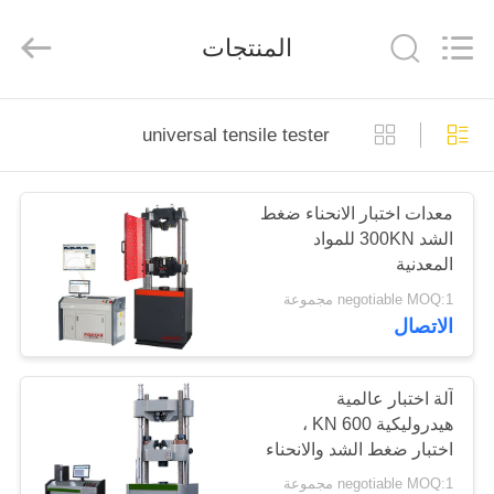
Perfect
International
Instruments
المنتجات
Co.,
Ltd.
All
Rights
Reserved.
بيت
universal tensile tester
منتجات
معدات اختبار الانحناء ضغط
الشد 300KN للمواد
أشرطة
المعدنية
فيديو
negotiable MOQ:1 مجموعة
الاتصال
عرض
الواقع
آلة اختبار عالمية
هيدروليكية 600 KN ،
الافتراضي
اختبار ضغط الشد والانحناء
， آلة اختبار المواد العالمية
negotiable MOQ:1 مجموعة