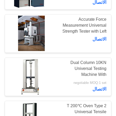
الاتصال
Accurate Force
Measurement Universal
Strength Tester with Left
And Right Limit Safety
الاتصال
Settings and Better Than
±0.5% Accuracy
Dual Column 10KN
Universal Testing
Machine With
Extensometer
negotiable MOQ:1 set
الاتصال
2 T 200℃ Oven Type
Universal Tensile