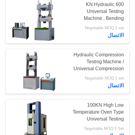
600 KN Hydraulic
Universal Testing
Machine , Bending
Tensile Compression
Negotiable MOQ:1 set
Tester，universal
الاتصال
material testing machine
Hydraulic Compression
Testing Machine /
Universal Compression
Tester Servo Loop
Negotiable MOQ:1 set
Control
الاتصال
100KN High Low
Temperature Oven Type
Universal Testing
Machine
Negotiable MOQ:1 Set