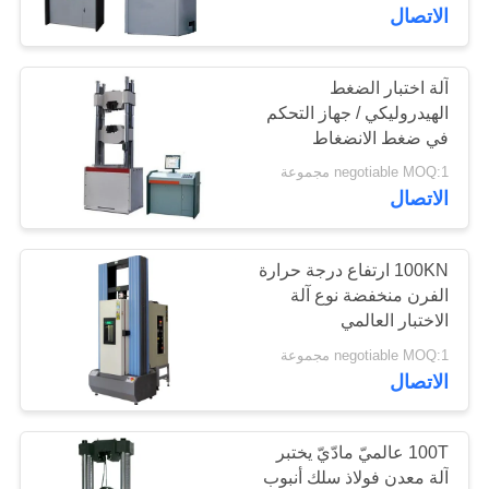
معلومات
الاتصال
عنا
آلة اختبار الضغط
الهيدروليكي / جهاز التحكم
جولة
في ضغط الانضغاط
في
العالمي
negotiable MOQ:1 مجموعة
المعمل
الاتصال
رقابة
100KN ارتفاع درجة حرارة
الفرن منخفضة نوع آلة
جودة
الاختبار العالمي
negotiable MOQ:1 مجموعة
اطلب
الاتصال
اقتباس
100T عالميّ مادّيّ يختبر
خريطة
آلة معدن فولاذ سلك أنبوب