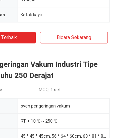
ian
Kotak kayu
 Terbaik
Bicara Sekarang
geringan Vakum Industri Tipe
Suhu 250 Derajat
le
MOQ:
1 set
oven pengeringan vakum
RT + 10 ℃ ~ 250 ℃
45 * 45 * 45cm, 56 * 64 * 60cm, 63 * 81 * 84.5cm