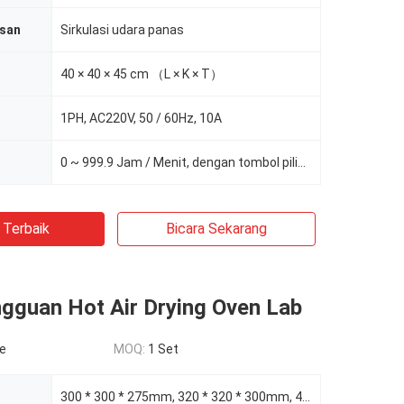
san
Sirkulasi udara panas
40 × 40 × 45 cm （L × K × T）
1PH, AC220V, 50 / 60Hz, 10A
0 ~ 999.9 Jam / Menit, dengan tombol pilihan TIMER dan HOLD
 Terbaik
Bicara Sekarang
ngguan Hot Air Drying Oven Lab
le
MOQ:
1 Set
300 * 300 * 275mm, 320 * 320 * 300mm, 450 * 450 * 450