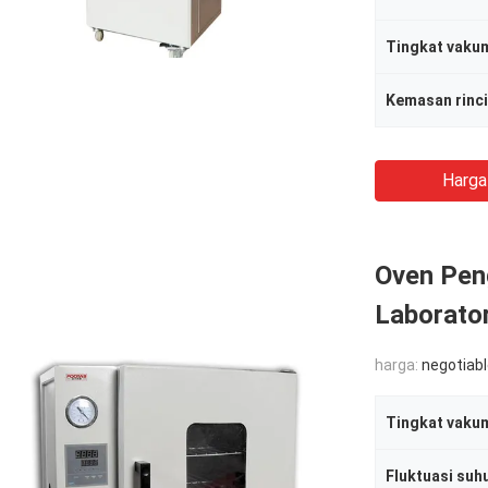
Tingkat vaku
Kemasan rinc
Harga
Oven Pen
Laborato
harga:
negotiab
Tingkat vaku
Fluktuasi suh