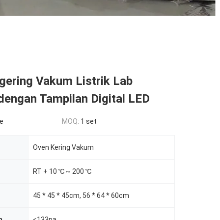
gering Vakum Listrik Lab
dengan Tampilan Digital LED
le
MOQ:
1 set
Oven Kering Vakum
RT + 10 ℃ ~ 200 ℃
45 * 45 * 45cm, 56 * 64 * 60cm
m
<133pa