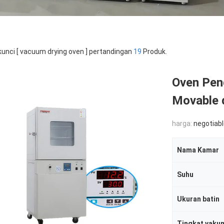
kunci [ vacuum drying oven ] pertandingan
19
Produk.
Oven Pen
Movable 
harga:
negotiab
Nama Kamar
Suhu
Ukuran batin
Tingkat vaku