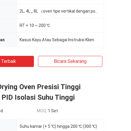
2L, 4L ,, 8L （oven tipe vertikal dengan pompa di dalamnya)）
RT + 10 ~ 200 ℃
ian
Kasus Kayu Atau Sebagai Instruksi Klien
 Terbaik
Bicara Sekarang
ying Oven Presisi Tinggi
 PID Isolasi Suhu Tinggi
ed
MOQ:
1 Set
Suhu kamar (+ 5 ℃) hingga 200 ℃ (300 ℃)