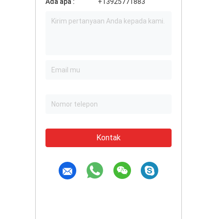
Ada apa :
+13925771883
Kontak