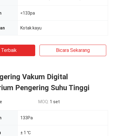
m
<133pa
ian
Kotak kayu
 Terbaik
Bicara Sekarang
gering Vakum Digital
rium Pengering Suhu Tinggi
le
MOQ:
1 set
m
133Pa
u
± 1 ℃