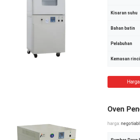
Kisaran suhu
Bahan batin
Pelabuhan
Kemasan rinc
Harga
Oven Pen
harga:
negotiab