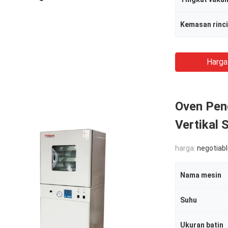
Kemasan rinc
Harga
Oven Pen
Vertikal 
harga:
negotiab
Nama mesin
Suhu
Ukuran batin