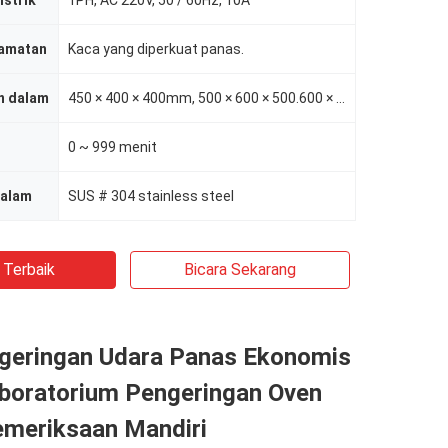
istrik
1PH, AC 220V, 50 / 60Hz, 10A
amatan
Kaca yang diperkuat panas.
n dalam
450 × 400 × 400mm, 500 × 600 × 500.600 × 800 × 600
0 ~ 999 menit
Dalam
SUS # 304 stainless steel
 Terbaik
Bicara Sekarang
geringan Udara Panas Ekonomis
aboratorium Pengeringan Oven
emeriksaan Mandiri