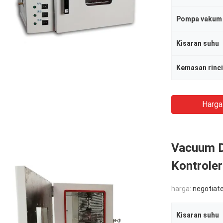
Pompa vakum
Kisaran suhu
Kemasan rinc
Harga
Vacuum Dr
Kontroler
harga:
negotiat
Kisaran suhu