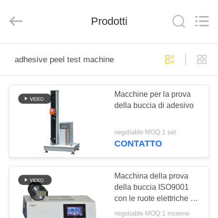
2026
Perfect
International
Prodotti
Instruments
Co.,
Ltd.
All
Rights
CASA
Reserved.
adhesive peel test machine
PRODOTTI
Macchine per la prova
della buccia di adesivo
VIDEO
negotiable MOQ:1 set
MANIFESTAZIONE
CONTATTO
DI
VR
Macchina della prova
della buccia ISO9001
con le ruote elettriche di
CIRCA
2 gruppi
negotiable MOQ:1 insieme