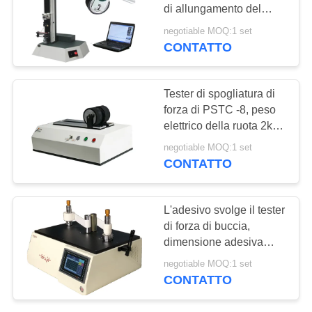
MAPPA
di allungamento del
DEL
tester di forza di buccia
negotiable MOQ:1 set
del film per plastica
CONTATTO
SITO
PRIVACY
Tester di spogliatura di
forza di PSTC -8, peso
POLICY
elettrico della ruota 2kg
della macchina della
negotiable MOQ:1 set
prova di adesione
CONTATTO
L'adesivo svolge il tester
di forza di buccia,
dimensione adesiva
della macchina
negotiable MOQ:1 set
50*40*30 cm della prova
CONTATTO
della buccia