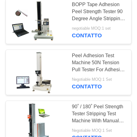
BOPP Tape Adhesion
Peel Strength Tester 90
Degree Angle Stripping
JIS K6854
negotiable MOQ:1 set
CONTATTO
Peel Adhesion Test
Machine 50N Tension
Pull Tester For Adhesive
Tapes
Negotiable MOQ:1 Set
CONTATTO
90˚ / 180˚ Peel Strength
Tester Stripping Test
Machine With Manual
Rolling Wheel
Negotiable MOQ:1 Set