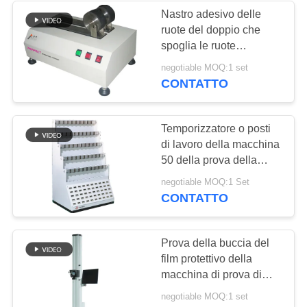
Nastro adesivo delle
ruote del doppio che
spoglia le ruote
elettriche della
negotiable MOQ:1 set
macchina della prova
CONTATTO
del bastone della buccia
della macchina di prova
di forza
Temporizzatore o posti
di lavoro della macchina
50 della prova della
buccia del nastro di
negotiable MOQ:1 Set
adesione dello SpA
CONTATTO
Prova della buccia del
film protettivo della
macchina di prova di
trazione di alta
negotiable MOQ:1 set
precisione, macchina di