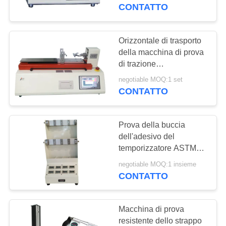
NOI
CONTATTO
GIRO
Orizzontale di trasporto
DELLA
della macchina di prova
di trazione
FABBRICA
dell'attrezzatura di prova
negotiable MOQ:1 set
della buccia della
CONTATTO
CONTROLLO
cinghia, dell'adesivo e
del film
DI
Prova della buccia
QUALITÀ
dell'adesivo del
temporizzatore ASTM
della tenuta 8 di nastro
RICHIEDA
negotiable MOQ:1 insieme
adesivo
CONTATTO
UNA
CITAZIONE
Macchina di prova
resistente dello strappo