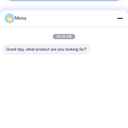
Categorie popolari
Tutti
Mona
macchina della prova
Macchina universale
10:43 AM
di trazione
di collaudo
Good day, what product are you looking for?
Macchina per prova
Macchina test tensile
materiali
Macchina di test di
Macchina di prova di
compressione
adesione
Tester di forza di
Camera Test
buccia
ambientali