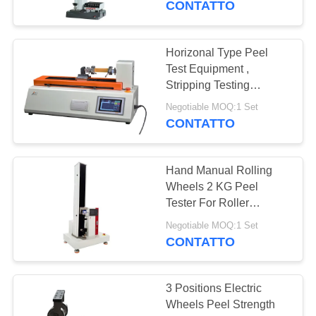
CONTATTO
spogliatura ottica del film
Horizonal Type Peel
Test Equipment ,
Stripping Testing
Machine For Film
Negotiable MOQ:1 Set
CONTATTO
Hand Manual Rolling
Wheels 2 KG Peel
Tester For Roller
Stripping Strength Test
Negotiable MOQ:1 Set
Machine
CONTATTO
3 Positions Electric
Wheels Peel Strength