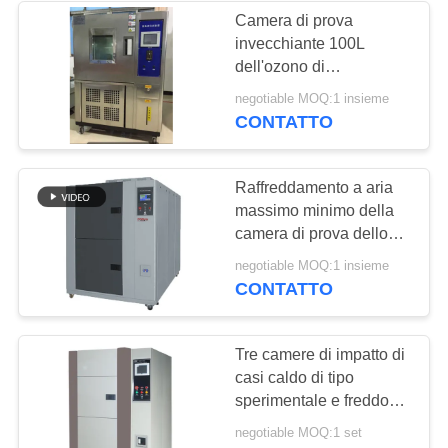
Camera di prova
invecchiante 100L
dell'ozono di
concentrazione
negotiable MOQ:1 insieme
500pphm per gomma
CONTATTO
Raffreddamento a aria
massimo minimo della
camera di prova dello
shock termico di
negotiable MOQ:1 insieme
temperatura due camere
CONTATTO
Tre camere di impatto di
casi caldo di tipo
sperimentale e freddo
per lo Smart
negotiable MOQ:1 set
Phone/componenti di