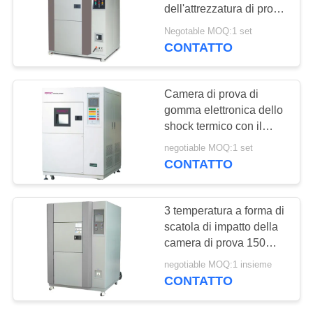
MAPPA
dell'attrezzatura di prova
DEL
dello shock termico
Negotable MOQ:1 set
fresca per l'alto polimero
CONTATTO
SITO
PRIVACY
Camera di prova di
gomma elettronica dello
POLICY
shock termico con il
protettore di
negotiable MOQ:1 set
surriscaldamento
CONTATTO
3 temperatura a forma di
scatola di impatto della
camera di prova 150℃
dello shock termico
negotiable MOQ:1 insieme
CONTATTO