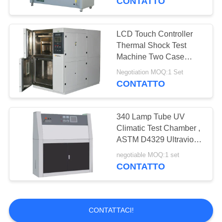
CONTATTO
LCD Touch Controller
Thermal Shock Test
Machine Two Case
Basket Type Cabinet
Negotiation MOQ:1 Set
CONTATTO
340 Lamp Tube UV
Climatic Test Chamber ,
ASTM D4329 Ultraviolet
Climatic Aging Tester
negotiable MOQ:1 set
CONTATTO
CONTATTACI!