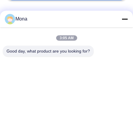
Categorie popolari
Tutti
Mona
macchina della prova
Macchina universale
3:05 AM
di trazione
di collaudo
Good day, what product are you looking for?
Macchina per prova
Macchina test tensile
materiali
Macchina di test di
Macchina di prova di
compressione
adesione
Tester di forza di
Camera Test
buccia
ambientali