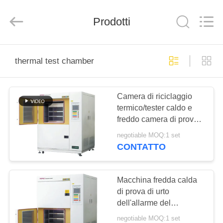
2025
Perfect
International
Prodotti
Instruments
Co.,
Ltd.
All
Rights
CASA
Reserved.
thermal test chamber
PRODOTTI
Camera di riciclaggio
termico/tester caldo e
VIDEO
freddo camera di prova
dello shock termico di
negotiable MOQ:1 set
impatto
MANIFESTAZIONE
CONTATTO
DI
VR
Macchina fredda calda
di prova di urto
dell'allarme del
CIRCA
monitoraggio della
negotiable MOQ:1 set