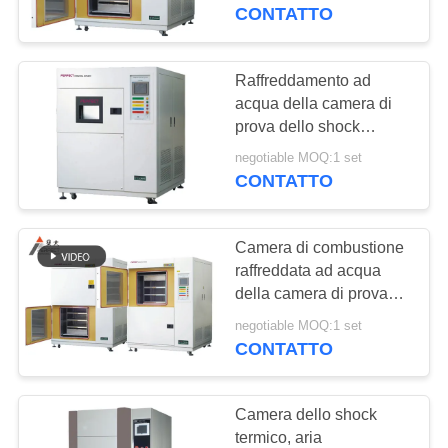
NOI
camera di prova multipla
CONTATTO
dello shock termico
GIRO
Raffreddamento ad
DELLA
acqua della camera di
prova dello shock
FABBRICA
termico di tre zone per la
negotiable MOQ:1 set
prova di urto fredda
CONTATTO
CONTROLLO
calda
DI
Camera di combustione
QUALITÀ
raffreddata ad acqua
della camera di prova
orizzontale di plastica
RICHIEDA
negotiable MOQ:1 set
dello shock termico
CONTATTO
UNA
CITAZIONE
Camera dello shock
termico, aria