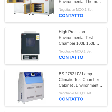
Environmental Thermal
Cycling Chamber 2
Negotiation MOQ:1 Set
Zone
CONTATTO
High Precision
Environmental Test
Chamber 100L 150L
225L 408L
Negotiable MOQ:1 Set
CONTATTO
BS 2782 UV Lamp
Climatic Test Chamber
Cabinet , Environmental
Chamber For Coating
Negotiable MOQ:1 set
Material
CONTATTO