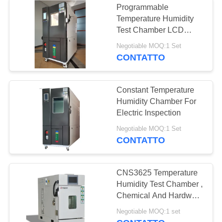
Programmable
Temperature Humidity
Test Chamber LCD
Display Stainless Steel
Negotiable MOQ:1 Set
Plate
CONTATTO
Constant Temperature
Humidity Chamber For
Electric Inspection
Negotiable MOQ:1 Set
CONTATTO
CNS3625 Temperature
Humidity Test Chamber ,
Chemical And Hardware
Environmental
Negotiable MOQ:1 set
Simulation Chamber