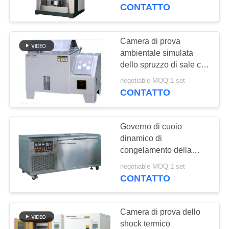
NOI
di prova della testa
CONTATTO
idrostatica
GIRO
Camera di prova
DELLA
ambientale simulata
dello spruzzo di sale con
FABBRICA
il regolatore LCD di PID
negotiable MOQ:1 set
dell'esposizione
CONTATTO
CONTROLLO
DI
Governo di cuoio
QUALITÀ
dinamico di
congelamento della
prova a freddo della
RICHIEDA
negotiable MOQ:1 set
camera di prova
CONTATTO
UNA
ambientale resistente
CITAZIONE
Camera di prova dello
shock termico