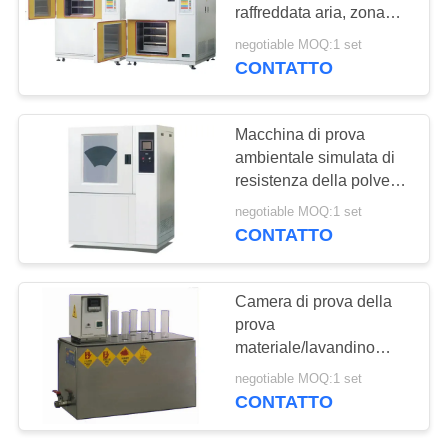
MAPPA
raffreddata aria, zona
DEL
ambientale della camera
negotiable MOQ:1 set
2 di riciclaggio termico
CONTATTO
SITO
PRIVACY
Macchina di prova
ambientale simulata di
POLICY
resistenza della polvere
della sabbia della
negotiable MOQ:1 set
camera di prova
CONTATTO
Camera di prova della
prova
materiale/lavandino
ambientali del bagno
negotiable MOQ:1 set
d'olio della camera
CONTATTO
temperatura costante