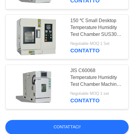
CONTATTO
150 ℃ Small Desktop
Temperature Humidity
Test Chamber SUS304
Stainless Steel Material
Negotiable MOQ:1 Set
CONTATTO
JIS C60068
Temperature Humidity
Test Chamber Machine
For Electronic Products
Negotiable MOQ:1 set
CONTATTO
CONTATTACI!