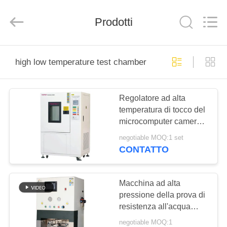
2025
Perfect
International
Prodotti
Instruments
Co.,
Ltd.
All
Rights
CASA
Reserved.
high low temperature test chamber
PRODOTTI
Regolatore ad alta
temperatura di tocco del
VIDEO
microcomputer camera
di bassa
negotiable MOQ:1 set
temperatura/della
MANIFESTAZIONE
CONTATTO
camera di prova
DI
VR
Macchina ad alta
pressione della prova di
resistenza all'acqua
CIRCA
della fibra, alta camera
negotiable MOQ:1