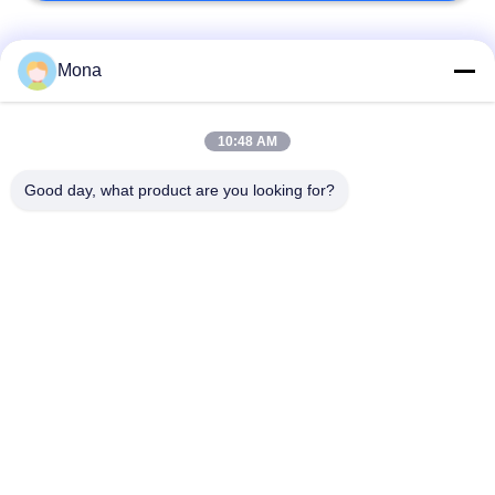
Categorie popolari
Tutti
Mona
macchina della prova
Macchina universale
10:48 AM
di trazione
di collaudo
Good day, what product are you looking for?
Macchina per prova
Macchina test tensile
materiali
Macchina di test di
Macchina di prova di
compressione
adesione
Tester di forza di
Camera Test
buccia
ambientali