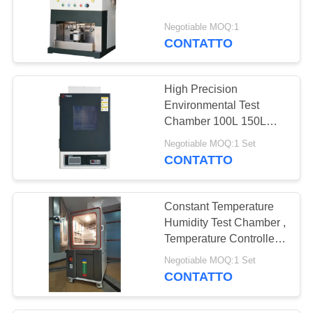
Negotiable MOQ:1
CONTATTO
High Precision
Environmental Test
Chamber 100L 150L
225L 408L
Negotiable MOQ:1 Set
CONTATTO
Constant Temperature
Humidity Test Chamber ,
Temperature Controlled
Chamber 225 Liters
Negotiable MOQ:1 Set
CONTATTO