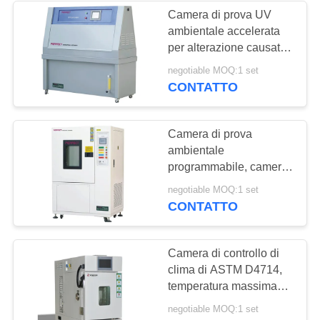
Camera di prova UV
ambientale accelerata
per alterazione causata
dagli agenti atmosferici
negotiable MOQ:1 set
di plastica di gomma di
CONTATTO
invecchiamento
Camera di prova
ambientale
programmabile, camera
di prova massima
negotiable MOQ:1 set
minima di temperatura
CONTATTO
Camera di controllo di
clima di ASTM D4714,
temperatura massima
minima e camera di
negotiable MOQ:1 set
prova di umidità