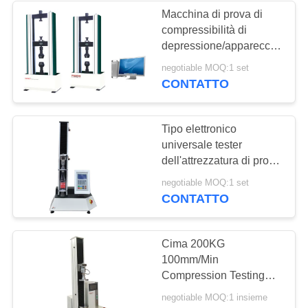
Macchina di prova di
compressibilità di
depressione/apparecchiatura
di collaudo di forza per
negotiable MOQ:1 set
schiuma
CONTATTO
Tipo elettronico
universale tester
dell'attrezzatura di prova
di compressione di
negotiable MOQ:1 set
allungamento per
CONTATTO
plastica
Cima 200KG
100mm/Min
Compression Testing
Machine della bottiglia
negotiable MOQ:1 insieme