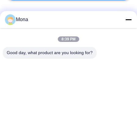
Categorie popolari
Tutti
Mona
macchina della prova
Macchina universale
8:39 PM
di trazione
di collaudo
Good day, what product are you looking for?
Macchina per prova
Macchina test tensile
materiali
Macchina di test di
Macchina di prova di
compressione
adesione
Tester di forza di
Camera Test
buccia
ambientali