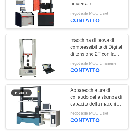
MAPPA
universale,
DEL
apparecchiatura di
negotiable MOQ:1 set
collaudo di tensione
CONTATTO
SITO
della compressa del
cilindro concreto dei
piatti di metallo
PRIVACY
macchina di prova di
compressibilità di Digital
POLICY
di tensione 2T con la
maschera
negotiable MOQ:1 insieme
CONTATTO
Apparecchiatura di
collaudo della stampa di
capacità della macchina
2T di prova di
negotiable MOQ:1 set
compressibilità del
CONTATTO
contenitore di cartone
anti