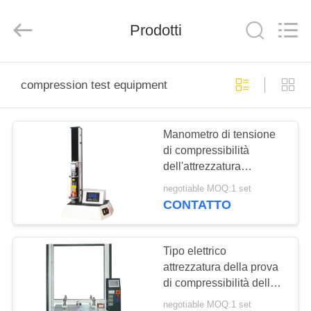
2025
Perfect
International
Prodotti
Instruments
Co.,
Ltd.
All
Rights
CASA
Reserved.
compression test equipment
PRODOTTI
Manometro di tensione
di compressibilità
VIDEO
dell'attrezzatura
elettronica della prova
negotiable MOQ:1 set
per la bottiglia
MANIFESTAZIONE
CONTATTO
dell'ANIMALE
DI
DOMESTICO
VR
Tipo elettrico
attrezzatura della prova
di compressibilità della
CIRCA
scatola di carta, tester di
negotiable MOQ:1 set