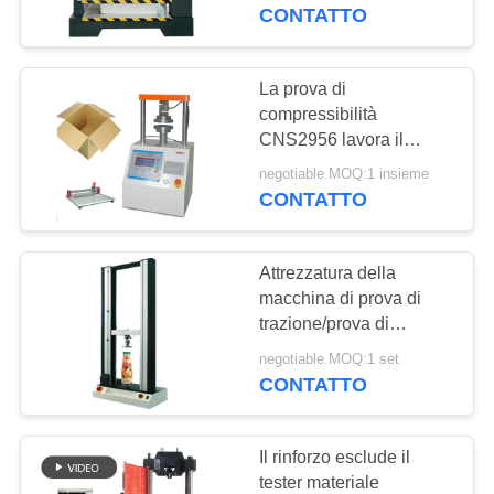
NOI
tensione di
CONTATTO
compressione 2T
GIRO
La prova di
DELLA
compressibilità
CNS2956 lavora il
FABBRICA
carico a macchina 5KN
negotiable MOQ:1 insieme
del cartone
CONTATTO
CONTROLLO
DI
Attrezzatura della
QUALITÀ
macchina di prova di
trazione/prova di
compressibilità con due
RICHIEDA
negotiable MOQ:1 set
punti dell'estensimetro
CONTATTO
UNA
CITAZIONE
Il rinforzo esclude il
tester materiale