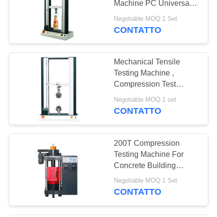
Machine PC Universal
Tester
Negotiable MOQ:1 Set
CONTATTO
Mechanical Tensile
Testing Machine ,
Compression Test
Equipment Endurable
Negotiable MOQ:1 set
And Artistic
CONTATTO
200T Compression
Testing Machine For
Concrete Building
Materials
Negotiable MOQ:1 Set
CONTATTO