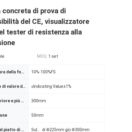
concreta di prova di
bilità del CE, visualizzatore
el tester di resistenza alla
ione
ble
MOQ:
1 set
Campo di misura della forza della prova
10%-100%FS
Errore relativo di valore di indicazione della forza della prova
≤Indicating Value±1%
Distanza superiore e più bassa del piatto di compressione
300mm
tone
50mm
Dimensione del piatto di compressione
Sul、 di Φ225mm giù Φ300mm