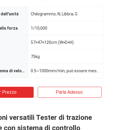
ell'unità
Chilogrammo; N; Libbra; G
ella forza
1/10,000
57×47×120cm (W×D×H)
75kg
verifichi la gamma di velocità
0.5~1000mm/min, può essere messo arbitrariamente
r Prezzo
Parla Adesso.
ni versatili Tester di trazione
e con sistema di controllo