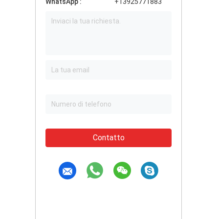
WhatsApp :
+13925771883
Contatto