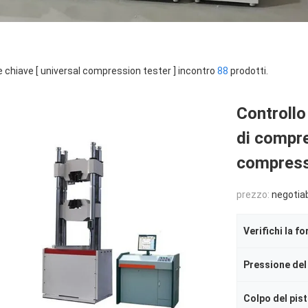
e chiave [ universal compression tester ] incontro
88
prodotti.
Controllo
di compres
compressi
prezzo:
negotia
Verifichi la fo
Pressione de
Colpo del pis