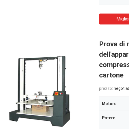
Miglio
Prova di 
dell'appa
compressi
cartone
prezzo:
negotia
Motore
Potere