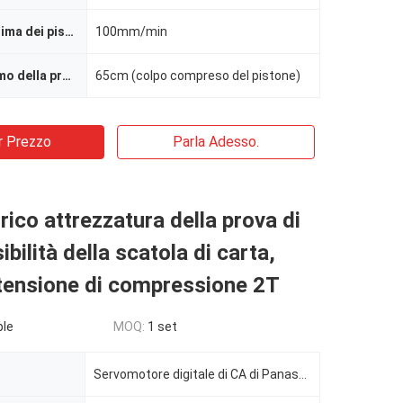
Velocità massima dei pistoni
100mm/min
Spazio massimo della prova di trazione
65cm (colpo compreso del pistone)
r Prezzo
Parla Adesso.
trico attrezzatura della prova di
bilità della scatola di carta,
 tensione di compressione 2T
ble
MOQ:
1 set
Servomotore digitale di CA di Panasonic