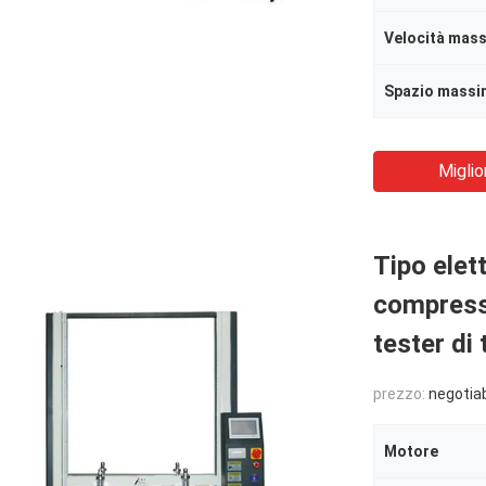
Miglio
Tipo elet
compressi
tester di
prezzo:
negotia
Motore