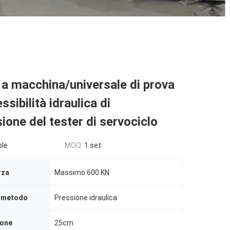
 a macchina/universale di prova
sibilità idraulica di
one del tester di servociclo
ble
MOQ:
1 set
rza
Massimo 600 KN
l metodo
Pressione idraulica
tone
25cm