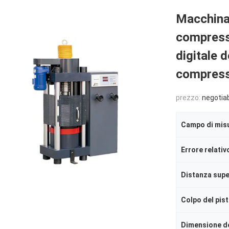
Macchina 
compressi
digitale d
compress
prezzo:
negotia
Colpo del pis