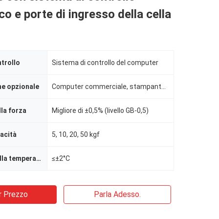
co e porte di ingresso della cella
trollo
Sistema di controllo del computer
ne opzionale
Computer commerciale, stampante 1
lla forza
Migliore di ±0,5% (livello GB-0,5)
pacità
5, 10, 20, 50 kgf
Uniformità della temperatura
≤±2°C
r Prezzo
Parla Adesso.