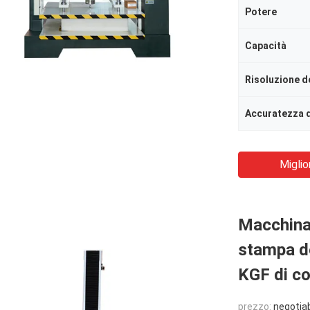
Potere
Capacità
Risoluzione d
Accuratezza d
Miglio
Macchina 
stampa de
KGF di co
prezzo:
negotia