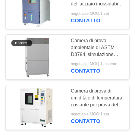
MAPPA
dell'acciaio inossidabile
DEL
150L/tester umidità di
negotiable MOQ:1 set
temperatura
CONTATTO
SITO
PRIVACY
Camera di prova
ambientale di ASTM
POLICY
D3794, simulazione
leggera di Sun della
negotiable MOQ:1 insieme
macchina di prova del
CONTATTO
xeno
Camera di prova di
umidità e di temperatura
costante per prova del
LED
negotiable MOQ:1 set
CONTATTO