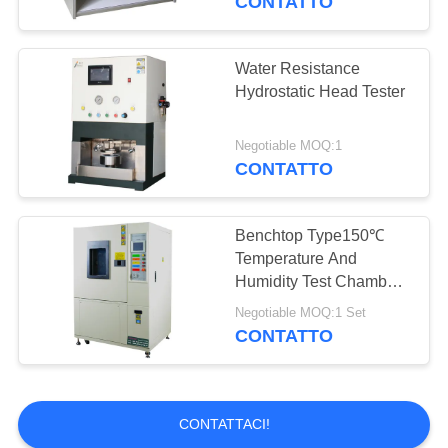
CONTATTO
Water Resistance
Hydrostatic Head Tester
Negotiable MOQ:1
CONTATTO
Benchtop Type150℃
Temperature And
Humidity Test Chamber
For Factory Inspection
Negotiable MOQ:1 Set
CONTATTO
CONTATTACI!