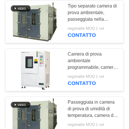
Tipo separato camera di
prova ambientale,
passeggiata nella
stanza della camera di
negotiable MOQ:1 set
umidità di temperatura
CONTATTO
Camera di prova
ambientale
programmabile, camera
di prova massima
negotiable MOQ:1 set
minima di temperatura
CONTATTO
Passeggiata in camera
di prova di umidità di
temperatura, camera di
prova ambientale di alta
negotiable MOQ:1 set
precisione