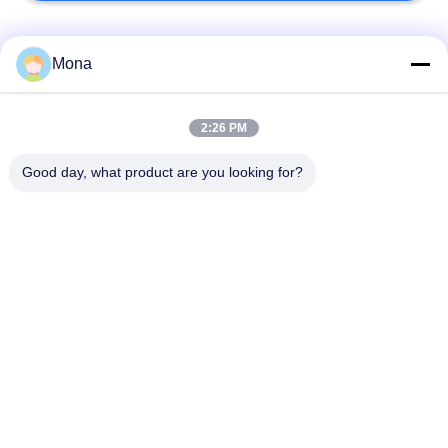
Categorie popolari
Tutti
Mona
macchina della prova
Macchina universale
2:26 PM
di trazione
di collaudo
Good day, what product are you looking for?
Macchina per prova
Macchina test tensile
materiali
Macchina di test di
Macchina di prova di
compressione
adesione
Tester di forza di
Camera Test
buccia
ambientali