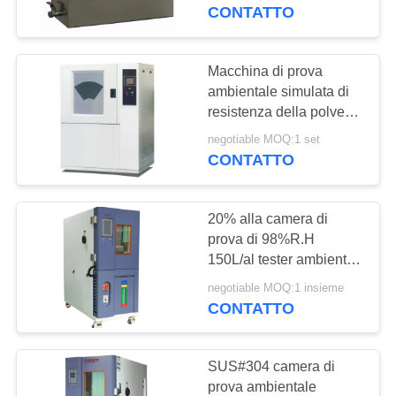
NOI
d'olio della camera
CONTATTO
temperatura costante
GIRO
Macchina di prova
DELLA
ambientale simulata di
resistenza della polvere
FABBRICA
della sabbia della
negotiable MOQ:1 set
camera di prova
CONTATTO
CONTROLLO
DI
20% alla camera di
QUALITÀ
prova di 98%R.H
150L/al tester ambientali
umidità di temperatura
RICHIEDA
negotiable MOQ:1 insieme
CONTATTO
UNA
CITAZIONE
SUS#304 camera di
prova ambientale