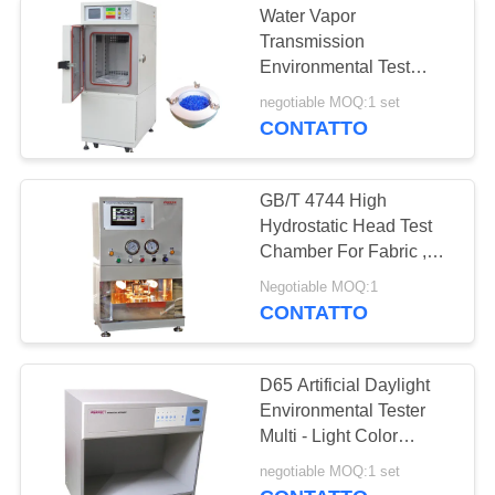
Water Vapor
Transmission
Environmental Test
Chamber Humidity
negotiable MOQ:1 set
Through Test Cabinet
CONTATTO
GB/T 4744 High
Hydrostatic Head Test
Chamber For Fabric ,
Display Accuracy ± 1%
Negotiable MOQ:1
CONTATTO
D65 Artificial Daylight
Environmental Tester
Multi - Light Color
Comparison Cabinet
negotiable MOQ:1 set