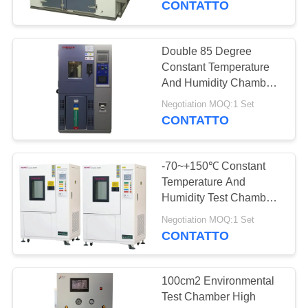
CONTATTO
Double 85 Degree
Constant Temperature
And Humidity Chamber
For Silicone Rubber /
Negotiation MOQ:1 Set
Glue Testing
CONTATTO
-70~+150℃ Constant
Temperature And
Humidity Test Chamber
For PCB / Battery
Negotiation MOQ:1 Set
Testing
CONTATTO
100cm2 Environmental
Test Chamber High