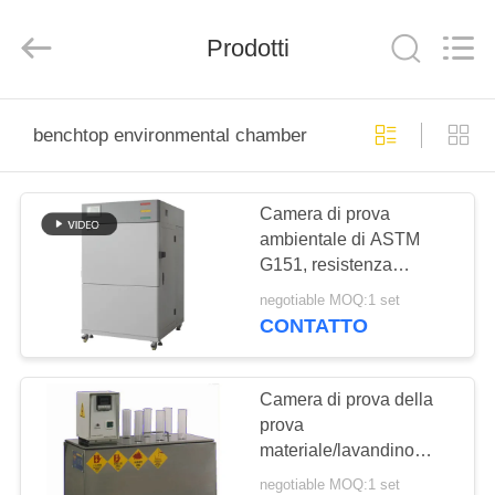
2025
Perfect
International
Prodotti
Instruments
Co.,
Ltd.
All
Rights
CASA
Reserved.
benchtop environmental chamber
PRODOTTI
Camera di prova
ambientale di ASTM
VIDEO
G151, resistenza
agli'agenti
negotiable MOQ:1 set
atmosferici della camera
MANIFESTAZIONE
CONTATTO
di prova di
DI
invecchiamento della
VR
lampada allo xeno
Camera di prova della
prova
materiale/lavandino
CIRCA
ambientali del bagno
negotiable MOQ:1 set