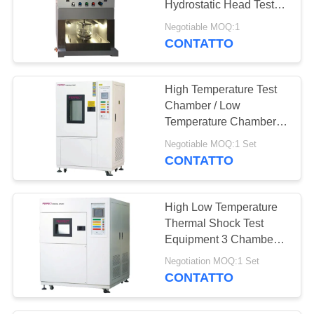
Hydrostatic Head Test
Chamber
Negotiable MOQ:1
CONTATTO
High Temperature Test
Chamber / Low
Temperature Chamber
Microcomputer Touch
Negotiable MOQ:1 Set
Controller
CONTATTO
High Low Temperature
Thermal Shock Test
Equipment 3 Chambers
Hot Cold Impact Tester
Negotiation MOQ:1 Set
CONTATTO